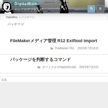
コ
DigitalBoo
検
ン
やんぐのデジタル部
索
検
テ
索:
DigitalBoo
>
パッケージ
ン
パッケージ
ツ
へ
FileMakerメディア管理 R12 Exiftool Import
ス
キ
カ
投
FileMaker Pro
2023年7月18日
テ
稿
ッ
ゴ
日:
パッケージを判断するコマンド
プ
リ
ー
カ
投
ターミナルやAppleScript
2023年7月3日
テ
稿
ゴ
日:
リ
ー