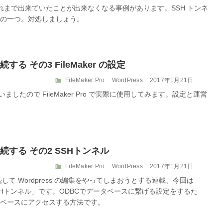
テ
稿
なって、これまで出来ていたことが出来なくなる事例があります。SSH トンネ
ゴ
日:
の一つ。対処しましょう。
リ
ー
接続する その3 FileMaker の設定
カ
投
FileMaker Pro
WordPress
2017年1月21日
テ
稿
いましたので FileMaker Pro で実際に使用してみます。設定と運営
ゴ
日:
リ
ー
ーに接続する その2 SSHトンネル
カ
投
FileMaker Pro
WordPress
2017年1月21日
テ
稿
バーに接続して Wordpress の編集をやってしまおうとする連載、今回は
ゴ
日:
SSHトンネル」です。ODBCでデータベースに繋げる設定をするた
リ
タベースにアクセスする方法です。
ー