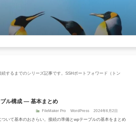
SQLサーバーに接続するまでのシリーズ記事です。SSHポートフォワード（トン
とテーブル構成 — 基本まとめ
カ
投
FileMaker Pro
WordPress
2024年6月2日
テ
稿
で管理する件について基本のおさらい。接続の準備とwpテーブルの基本をまとめ
ゴ
日:
リ
ー