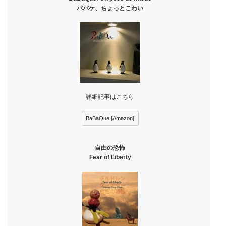
ババケ、ちょっとこわい
詳細記事はこちら
BaBaQue [Amazon]
自由の恐怖
Fear of Liberty