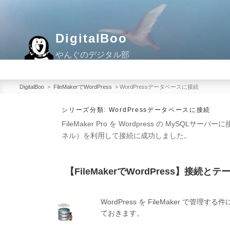
コ
ン
テ
DigitalBoo
ン
やんぐのデジタル部
ツ
へ
ス
DigitalBoo
>
FileMakerでWordPress
>
WordPressデータベースに接続
キ
シリーズ分類:
WordPressデータベースに接続
ッ
FileMaker Pro を Wordpress の My
プ
ネル）を利用して接続に成功しました。
【FileMakerでWordPress】接続
WordPress を FileMaker 
ておきます。