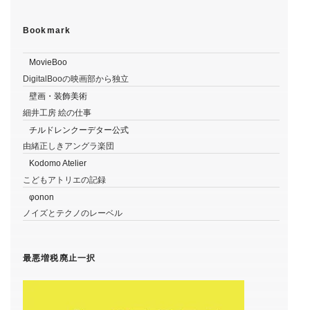
Bookmark
MovieBoo
DigitalBooの映画部から独立
壁画・装飾美術
細井工房 絵の仕事
チルドレンクーデター公式
由緒正しきアングラ楽団
Kodomo Atelier
こどもアトリエの記録
φonon
ノイズとテクノのレーベル
最悪増税廃止一択