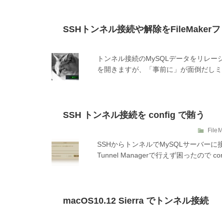
SSHトンネル接続や解除をFileMake
トンネル接続のMySQLデータをリレーシ
を開きますが、「事前に」が面倒だしミ
SSH トンネル接続を config で賄う
カ
File
テ
SSHからトンネルでMySQLサーバー
ゴ
Tunnel Managerで行えず困ったので c
リ
ー
macOS10.12 Sierra でトンネル接続