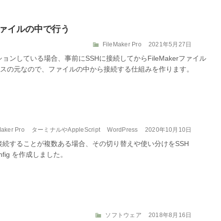
rファイルの中で行う
カ
投
FileMaker Pro
2021年5月27日
テ
稿
ョンしている場合、事前にSSHに接続してからFileMakerファイル
ゴ
日:
スの元なので、ファイルの中から接続する仕組みを作ります。
リ
ー
投
Maker Pro
ターミナルやAppleScript
WordPress
2020年10月10日
稿
に接続することが複数ある場合、その切り替えや使い分けをSSH
日:
onfig を作成しました。
カ
投
ソフトウェア
2018年8月16日