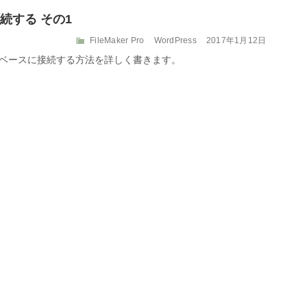
に接続する その1
カ
投
FileMaker Pro
WordPress
2017年1月12日
テ
稿
SQLデータベースに接続する方法を詳しく書きます。
ゴ
日:
リ
ー