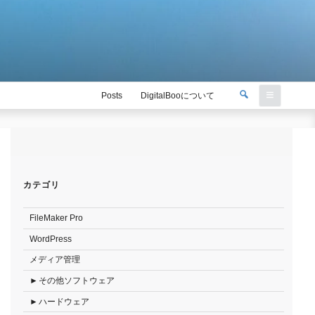
検
Posts
DigitalBooについて
索
検
索:
カテゴリ
FileMaker Pro
WordPress
メディア管理
その他ソフトウェア
ハードウェア