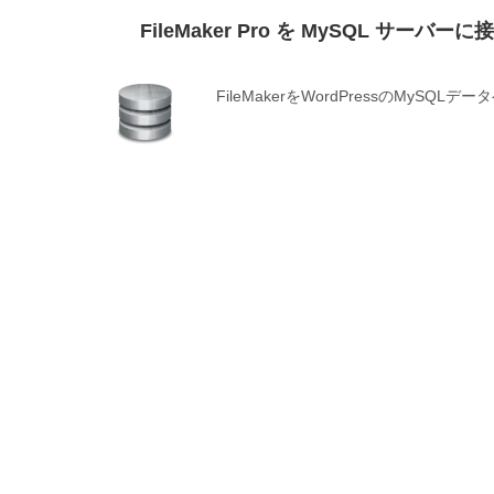
FileMaker Pro を MySQL サーバー
FileMakerをWordPressのMy