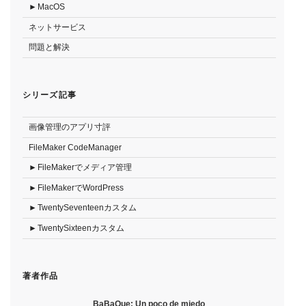
MacOS
ネットサービス
問題と解決
シリーズ記事
画像管理のアプリ寸評
FileMaker CodeManager
FileMakerでメディア管理
FileMakerでWordPress
TwentySeventeenカスタム
TwentySixteenカスタム
著者作品
BaBaQue: Un poco de miedo