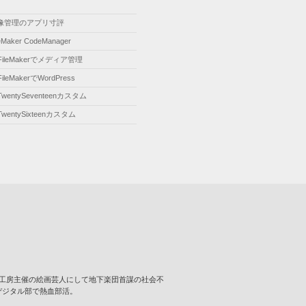
像管理のアプリ寸評
leMaker CodeManager
FileMakerでメディア管理
FileMakerでWordPress
TwentySeventeenカスタム
TwentySixteenカスタム
･･･ 壁画工房主催の絵画芸人にして地下楽団首謀の社会不
デジタル部で熱血部活。