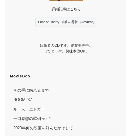
詳細記事はこちら
Fear of Liberty -自由の恐怖- [Amazon]
執筆者のCDです。絶賛発売中。
ぜひどうぞ。興味本位OK。
MovieBoo
その手に触れるまで
ROOM237
ルース・エドガー
一口感想の羅列 vol.4
2020年何の映画を好んだかそして