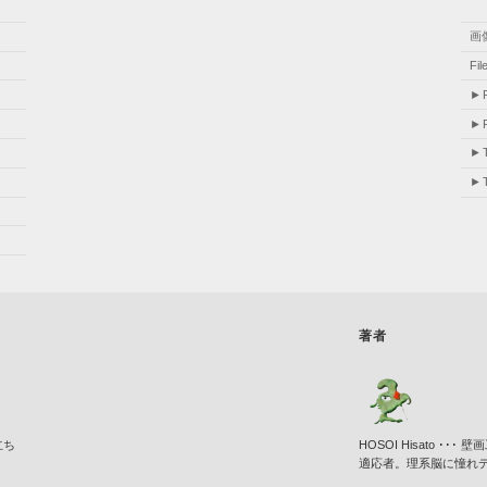
画
Fi
著者
立ち
HOSOI Hisato 
適応者。理系脳に憧れ