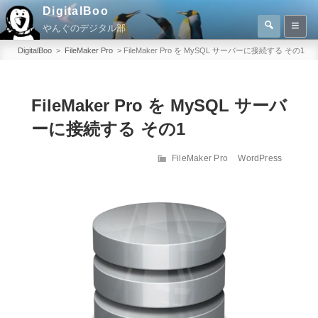
コ
DigitalBoo
検
ン
やんぐのデジタル部
索
検
テ
索:
DigitalBoo
>
FileMaker Pro
>
FileMaker Pro を MySQL サーバーに接続する その1
ン
ツ
へ
FileMaker Pro を MySQL サーバ
ス
ーに接続する その1
キ
ッ
カ
FileMaker Pro
WordPress
テ
プ
ゴ
リ
ー