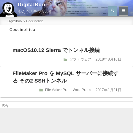
コ
DigitalBoo
検
ン
やんぐのデジタル部
索
検
テ
索:
DigitalBoo
>
Coccinellida
ン
Coccinellida
ツ
へ
macOS10.12 Sierra でトンネル接続
ス
キ
カ
投
ソフトウェア
2018年8月16日
テ
稿
ッ
ゴ
日:
FileMaker Pro を MySQL サーバーに接続す
プ
リ
る その2 SSHトンネル
ー
カ
投
FileMaker Pro
WordPress
2017年1月21日
テ
稿
ゴ
日:
リ
ー