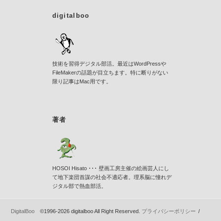
digitalboo
技術を習得デジタル部活。最近はWordPressや
FileMakerの話題が目立ちます。特に断りがない
限り記事はMac用です。
著者
HOSOI Hisato ･･･ 壁画工房主催の絵画芸人にし
て地下楽団首謀の社会不適応者。理系脳に憧れデ
ジタル部で熱血部活。
DigitalBoo
©1996-2026 digitalboo All Right Reserved.
プライバシーポリシー