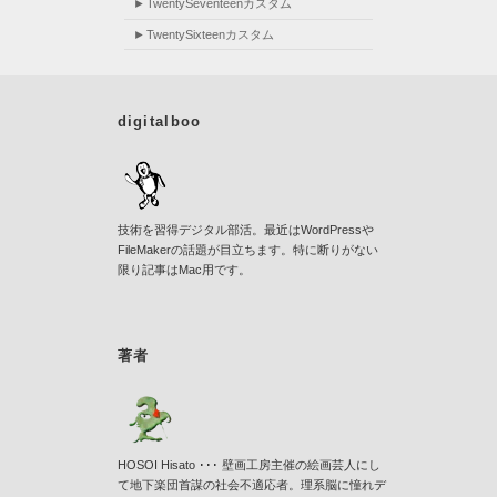
TwentySeventeenカスタム
TwentySixteenカスタム
digitalboo
技術を習得デジタル部活。最近はWordPressや
FileMakerの話題が目立ちます。特に断りがない
限り記事はMac用です。
著者
HOSOI Hisato ･･･ 壁画工房主催の絵画芸人にし
て地下楽団首謀の社会不適応者。理系脳に憧れデ