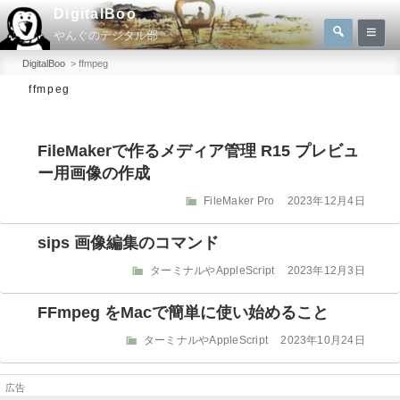
コ
DigitalBoo
検
ン
やんぐのデジタル部
索
検
テ
索:
DigitalBoo
>
ffmpeg
ン
ffmpeg
ツ
へ
FileMakerで作るメディア管理 R15 プレビュ
ス
ー用画像の作成
キ
ッ
カ
投
FileMaker Pro
2023年12月4日
テ
稿
プ
ゴ
日:
sips 画像編集のコマンド
リ
ー
カ
投
ターミナルやAppleScript
2023年12月3日
テ
稿
ゴ
日:
FFmpeg をMacで簡単に使い始めること
リ
ー
カ
投
ターミナルやAppleScript
2023年10月24日
テ
稿
ゴ
日:
リ