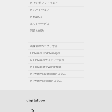
その他ソフトウェア
ハードウェア
MacOS
ネットサービス
問題と解決
画像管理のアプリ寸評
FileMaker CodeManager
FileMakerでメディア管理
FileMakerでWordPress
TwentySeventeenカスタム
TwentySixteenカスタム
digitalboo