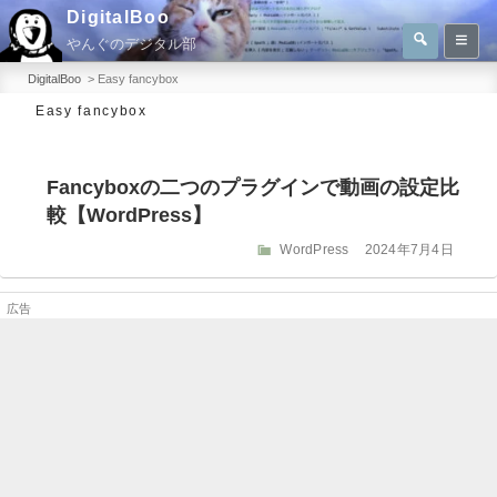
コ
DigitalBoo
検
ン
やんぐのデジタル部
索
検
テ
索:
DigitalBoo
>
Easy fancybox
ン
Easy fancybox
ツ
へ
Fancyboxの二つのプラグインで動画の設定比
ス
較【WordPress】
キ
ッ
カ
投
WordPress
2024年7月4日
テ
稿
プ
ゴ
日:
リ
ー