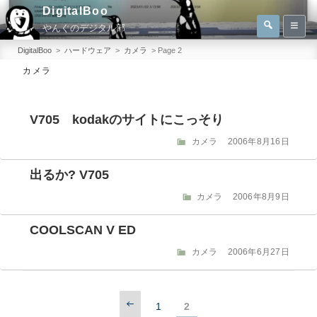
コ
DigitalBoo
検
ン
やんぐのデジタル部
索
検
テ
索:
DigitalBoo
>
ハードウェア
>
カメラ
>
Page 2
ン
カメラ
ツ
へ
V705 kodakのサイトにこっそり
ス
キ
カ
投
カメラ
2006年8月16日
テ
稿
ッ
ゴ
日:
出るか? V705
プ
リ
ー
カ
投
カメラ
2006年8月9日
テ
稿
ゴ
日:
COOLSCAN V ED
リ
ー
カ
投
カメラ
2006年6月27日
テ
稿
ゴ
日:
リ
投
前
ー
固
固
1
2
の