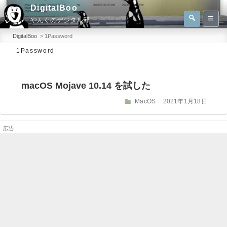
コ
DigitalBoo
検
ン
やんぐのデジタル部
索
検
テ
索:
DigitalBoo
>
1Password
ン
1Password
ツ
へ
macOS Mojave 10.14 を試した
ス
キ
カ
投
MacOS
2021年1月18日
テ
稿
ッ
ゴ
日:
プ
リ
ー