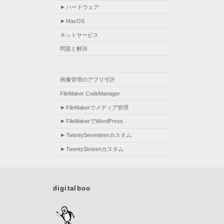
ハードウェア
MacOS
ネットサービス
問題と解決
画像管理のアプリ寸評
FileMaker CodeManager
FileMakerでメディア管理
FileMakerでWordPress
TwentySeventeenカスタム
TwentySixteenカスタム
digitalboo