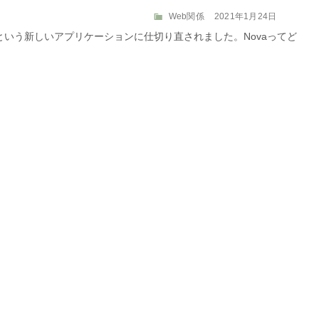
カ
投
Web関係
2021年1月24日
テ
稿
Novaという新しいアプリケーションに仕切り直されました。Novaってど
ゴ
日:
リ
ー