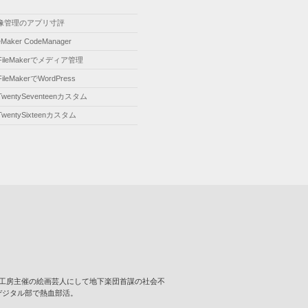
像管理のアプリ寸評
leMaker CodeManager
FileMakerでメディア管理
FileMakerでWordPress
TwentySeventeenカスタム
TwentySixteenカスタム
･･･ 壁画工房主催の絵画芸人にして地下楽団首謀の社会不
デジタル部で熱血部活。