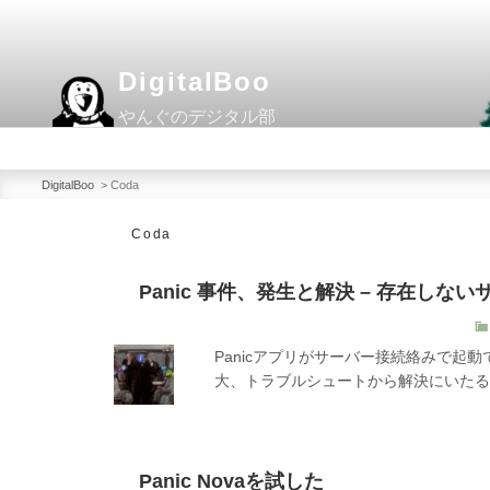
コ
ン
テ
DigitalBoo
ン
やんぐのデジタル部
ツ
へ
ス
DigitalBoo
>
Coda
キ
Coda
ッ
プ
Panic 事件、発生と解決 – 存在しな
Panicアプリがサーバー接続絡みで起動
大、トラブルシュートから解決にいたる
Panic Novaを試した