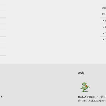
画
Fi
著者
立ち
HOSOI Hisato 
適応者。理系脳に憧れ