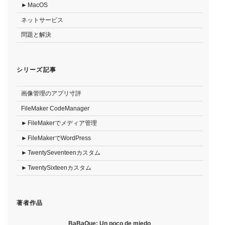
MacOS
ネットサービス
問題と解決
シリーズ記事
画像管理のアプリ寸評
FileMaker CodeManager
FileMakerでメディア管理
FileMakerでWordPress
TwentySeventeenカスタム
TwentySixteenカスタム
著者作品
BaBaQue: Un poco de miedo