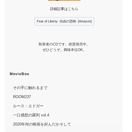
詳細記事はこちら
Fear of Liberty -自由の恐怖- [Amazon]
執筆者のCDです。絶賛発売中。
ぜひどうぞ。興味本位OK。
MovieBoo
その手に触れるまで
ROOM237
ルース・エドガー
一口感想の羅列 vol.4
2020年何の映画を好んだかそして