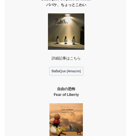
ババケ、ちょっとこわい
詳細記事はこちら
BaBaQue [Amazon]
自由の恐怖
Fear of Liberty