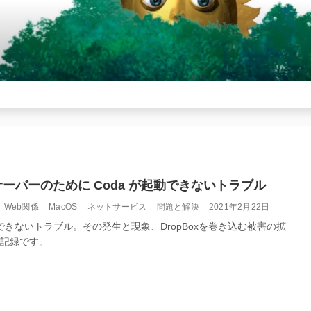
いサーバーのために Coda が起動できないトラブル
カ
投
Web関係
MacOS
ネットサービス
問題と解決
2021年2月22日
テ
稿
できないトラブル。その発生と現象、DropBoxを巻き込む被害の拡
ゴ
日:
記録です。
リ
ー