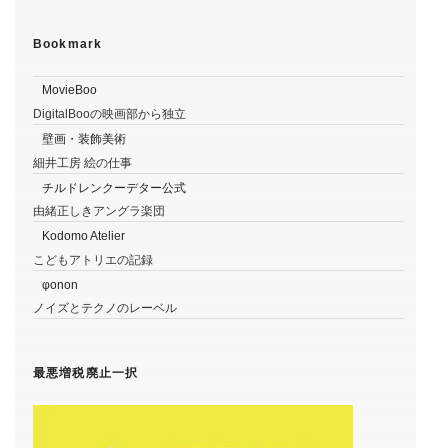
Bookmark
MovieBoo
DigitalBooの映画部から独立
壁画・装飾美術
細井工房 絵の仕事
チルドレンクーデター公式
由緒正しきアングラ楽団
Kodomo Atelier
こどもアトリエの記録
φonon
ノイズとテクノのレーベル
最悪増税廃止一択