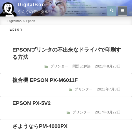
コ
DigitalBoo
検
ン
やんぐのデジタル部
索
検
テ
索:
DigitalBoo
>
Epson
ン
Epson
ツ
へ
EPSONプリンタの不出来なドライバで印刷す
ス
る方法
キ
ッ
カ
投
プリンター
問題と解決
2021年8月23日
テ
稿
プ
ゴ
日:
複合機 EPSON PX-M6011F
リ
ー
カ
投
プリンター
2021年7月8日
テ
稿
ゴ
日:
EPSON PX-5V2
リ
ー
カ
投
プリンター
2017年3月22日
テ
稿
ゴ
日:
さようならPM-4000PX
リ