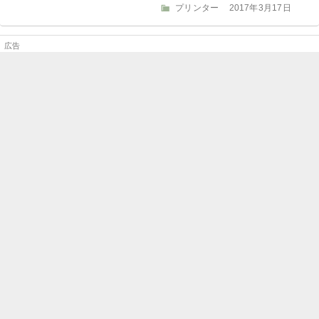
ー
カ
投
プリンター
2017年3月17日
テ
稿
ゴ
日:
リ
ー