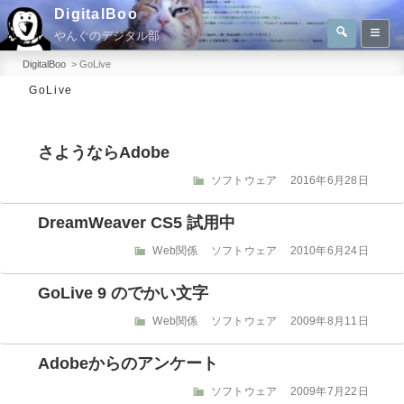
コ
DigitalBoo
検
ン
やんぐのデジタル部
索
検
テ
索:
DigitalBoo
>
GoLive
ン
GoLive
ツ
へ
さようならAdobe
ス
キ
カ
投
ソフトウェア
2016年6月28日
テ
稿
ッ
ゴ
日:
DreamWeaver CS5 試用中
プ
リ
ー
カ
投
Web関係
ソフトウェア
2010年6月24日
テ
稿
ゴ
日:
GoLive 9 のでかい文字
リ
ー
カ
投
Web関係
ソフトウェア
2009年8月11日
テ
稿
ゴ
日:
Adobeからのアンケート
リ
ー
カ
投
ソフトウェア
2009年7月22日