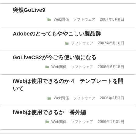
テ
稿
ゴ
日:
突然GoLive9
リ
ー
カ
投
Web関係
ソフトウェア
2007年6月8日
テ
稿
ゴ
日:
Adobeのとってもややこしい製品群
リ
ー
カ
投
ソフトウェア
2007年5月10日
テ
稿
ゴ
日:
GoLiveCS2が今ごろ使い物になる
リ
ー
カ
投
Web関係
ソフトウェア
2006年6月18日
テ
稿
ゴ
日:
iWebは使用できるのか 4 テンプレートを開
リ
いて
ー
カ
投
Web関係
ソフトウェア
2006年2月3日
テ
稿
ゴ
日:
iWebは使用できるか 番外編
リ
ー
カ
投
Web関係
ソフトウェア
2006年1月31日
テ
稿
ゴ
日: