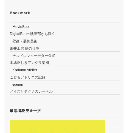
Bookmark
MovieBoo
DigitalBooの映画部から独立
壁画・装飾美術
細井工房 絵の仕事
チルドレンクーデター公式
由緒正しきアングラ楽団
Kodomo Atelier
こどもアトリエの記録
φonon
ノイズとテクノのレーベル
最悪増税廃止一択