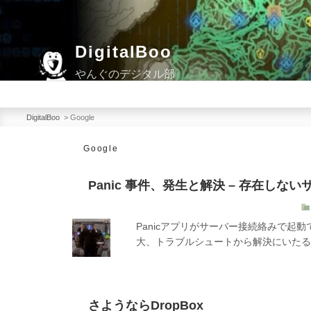
コ
ン
テ
DigitalBoo
ン
やんぐのデジタル部
ツ
へ
ス
DigitalBoo
>
Google
キ
Google
ッ
プ
Panic 事件、発生と解決 – 存在しな
Panicアプリがサーバー接続絡みで起動
大、トラブルシュートから解決にいたる
さようならDropBox