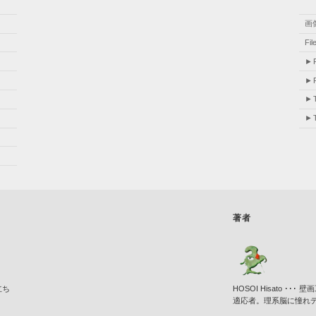
画
Fi
著者
立ち
HOSOI Hisato 
適応者。理系脳に憧れ