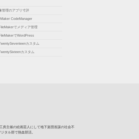
像管理のアプリ寸評
leMaker CodeManager
FileMakerでメディア管理
FileMakerでWordPress
TwentySeventeenカスタム
TwentySixteenカスタム
･･･ 壁画工房主催の絵画芸人にして地下楽団首謀の社会不
デジタル部で熱血部活。