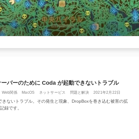
いサーバーのために Coda が起動できないトラブル
カ
投
Web関係
MacOS
ネットサービス
問題と解決
2021年2月22日
テ
稿
できないトラブル。その発生と現象、DropBoxを巻き込む被害の拡
ゴ
日:
記録です。
リ
ー