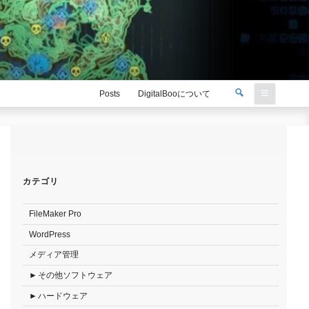
検
Posts
DigitalBooについて
索
検
索:
カテゴリ
FileMaker Pro
WordPress
メディア管理
その他ソフトウェア
ハードウェア