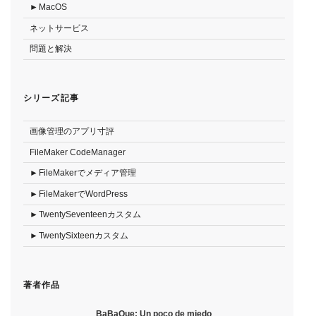
MacOS
ネットサービス
問題と解決
シリーズ記事
画像管理のアプリ寸評
FileMaker CodeManager
FileMakerでメディア管理
FileMakerでWordPress
TwentySeventeenカスタム
TwentySixteenカスタム
著者作品
BaBaQue: Un poco de miedo