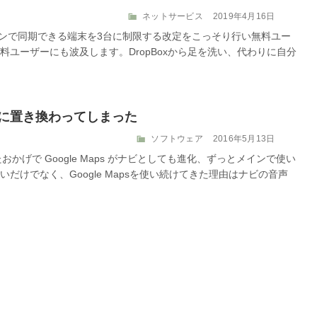
カ
投
ネットサービス
2019年4月16日
テ
稿
クプランで同期できる端末を3台に制限する改定をこっそり行い無料ユー
ゴ
日:
ユーザーにも波及します。DropBoxから足を洗い、代わりに自分
リ
ー
ロボに置き換わってしまった
カ
投
ソフトウェア
2016年5月13日
テ
稿
たおかげで Google Maps がナビとしても進化、ずっとメインで使い
ゴ
日:
だけでなく、Google Mapsを使い続けてきた理由はナビの音声
リ
ー