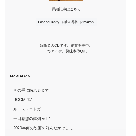
詳細記事はこちら
Fear of Liberty -自由の恐怖- [Amazon]
執筆者のCDです。絶賛発売中。
ぜひどうぞ。興味本位OK。
MovieBoo
その手に触れるまで
ROOM237
ルース・エドガー
一口感想の羅列 vol.4
2020年何の映画を好んだかそして