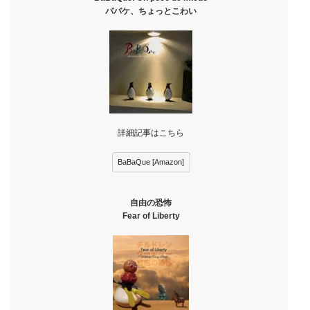
ババケ、ちょっとこわい
詳細記事はこちら
BaBaQue [Amazon]
自由の恐怖
Fear of Liberty