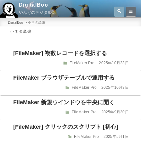
コ
DigitalBoo
検
ン
やんぐのデジタル部
索
検
テ
索:
DigitalBoo
>
小ネタ単発
ン
小ネタ単発
ツ
へ
[FileMaker] 複数レコードを選択する
ス
キ
カ
投
FileMaker Pro
2025年10月23日
テ
稿
ッ
ゴ
日:
FileMaker ブラウザテーブルで運用する
プ
リ
ー
カ
投
FileMaker Pro
2025年10月3日
テ
稿
ゴ
日:
FileMaker 新規ウインドウを中央に開く
リ
ー
カ
投
FileMaker Pro
2025年9月30日
テ
稿
ゴ
日:
[FileMaker] クリックのスクリプト [初心]
リ
ー
カ
投
FileMaker Pro
2025年5月1日