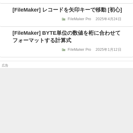
テ
稿
ゴ
日:
[FileMaker] レコードを矢印キーで移動 [初心]
リ
ー
カ
投
FileMaker Pro
2025年4月24日
テ
稿
ゴ
日:
[FileMaker] BYTE単位の数値を桁に合わせて
リ
フォーマットする計算式
ー
カ
投
FileMaker Pro
2025年1月12日
テ
稿
ゴ
日:
リ
ー