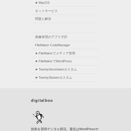
MacOS
ネットサービス
問題と解決
画像管理のアプリ寸評
FileMaker CodeManager
FileMakerでメディア管理
FileMakerでWordPress
TwentySeventeenカスタム
TwentySixteenカスタム
digitalboo
技術を習得デジタル部活。最近はWordPressや