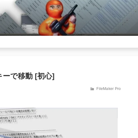
印キーで移動 [初心]
カ
FileMaker Pro
テ
ゴ
リ
ー