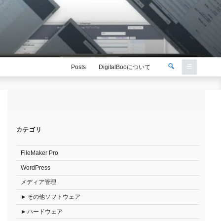
検
Posts
DigitalBooについて
索
検
索:
カテゴリ
FileMaker Pro
WordPress
メディア管理
その他ソフトウェア
ハードウェア