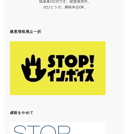
執筆者のCDです。絶賛発売中。
ぜひどうぞ。興味本位OK。
最悪増税廃止一択
虐殺をやめて