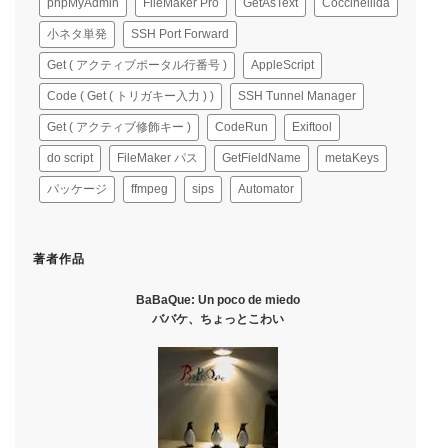
phpMyAdmin
FileMaker Pro
GetAsText
Coccinellida
小ネタ単発
SSH Port Forward
Get ( アクティブポータル行番号 )
AppleScript
Code ( Get ( トリガキー入力 ) )
SSH Tunnel Manager
Get ( アクティブ修飾キー )
CodeRun
Exiftool
do script
FileMaker パス
GetFieldName
metaKeys
パッケージ
ffmpeg
sips
Automator
著者作品
BaBaQue: Un poco de miedo
ババケ、ちょっとこわい