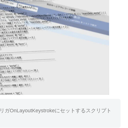
nLayoutKeystrokeにセットするスクリプト