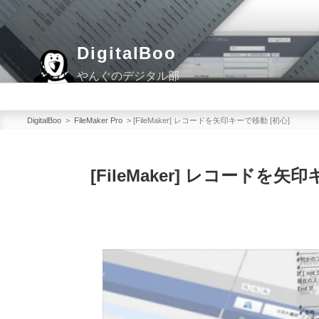
コ
ン
テ
DigitalBoo
ン
やんぐのデジタル部
ツ
へ
ス
DigitalBoo
>
FileMaker Pro
>
[FileMaker] レコードを矢印キーで移動 [初心]
キ
ッ
[FileMaker] レコードを矢
プ