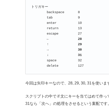
トリガキー

	backspace	8

	tab		9

	enter		10

	return		13

	escape		27

←		28

	↑		29

	→		30

	↓		31
	space		32

今回は矢印キーなので、28, 29, 30, 31を使い
スクリプトの中で if 文にキーを当てはめて作っ
31なら「次へ」の処理をさせるという案配です