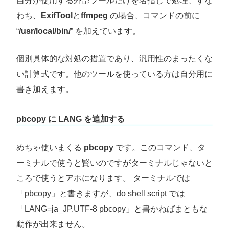
自分が使用する外部ツールだけを名指しで処理、すな
わち、
ExifTool
と
ffmpeg
の場合、コマンドの前に
“
/usr/local/bin/
” を加えています。
個別具体的な対処の措置であり、汎用性のまったくな
い計算式です。他のツールを使っている方は自分用に
書き加えます。
pbcopy に LANG を追加する
めちゃ使いまくる
pbcopy
です。このコマンド、タ
ーミナルで使うと賢いのですがターミナルじゃないと
ころで使うとアホになります。 ターミナルでは
「pbcopy」と書きますが、do shell script では
「LANG=ja_JP.UTF-8 pbcopy」と書かねばまともな
動作が出来ません。