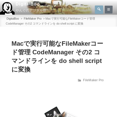
コ
DigitalBoo
検
ン
やんぐのデジタル部
索
検
テ
索:
DigitalBoo
>
FileMaker Pro
>
Macで実行可能なFileMakerコード管理
ン
CodeManager その2 コマンドラインを do shell script に変換
ツ
へ
Macで実行可能なFileMakerコー
ス
キ
ド管理 CodeManager その2 コ
ッ
マンドラインを do shell script
プ
に変換
カ
FileMaker Pro
テ
ゴ
リ
ー