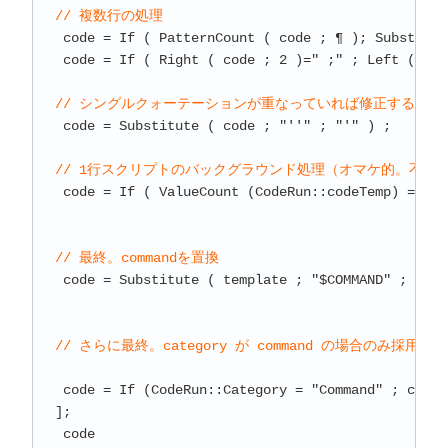
// 複数行の処理
 code = If ( PatternCount ( code ; ¶ ); Substitut
 code = If ( Right ( code ; 2 )=" ;" ; Left (code
// シングルクォーテーションが重なっていれば修正する
 code = Substitute ( code ; "''" ; "'" ) ;

// 1行スクリプトのバックグラウンド処理（オマケ的。不要
 code = If ( ValueCount (CodeRun::codeTemp) = 1 a
// 最終。commandを置換
 code = Substitute ( template ; "$COMMAND" ; comP
// さらに最終。category が command の場合のみ採用
 code = If (CodeRun::Category = "Command" ; code )
];

 code 
