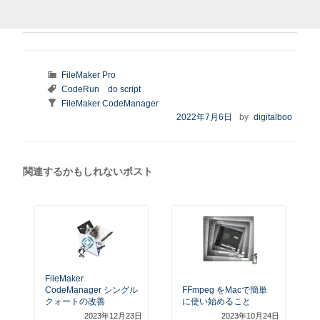
カ
FileMaker Pro
テ
タ
CodeRun
do script
ゴ
グ
Taxonomy:
FileMaker CodeManager
リ
series
投
2022年7月6日
by
digitalboo
ー
稿
日:
関連するかもしれないポスト
FileMaker
CodeManager シングル
FFmpeg をMacで簡単
クォートの改善
に使い始めること
2023年12月23日
2023年10月24日