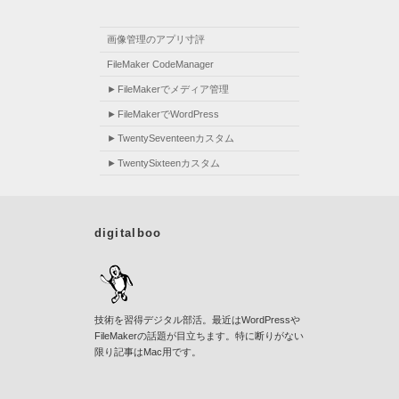
画像管理のアプリ寸評
FileMaker CodeManager
FileMakerでメディア管理
FileMakerでWordPress
TwentySeventeenカスタム
TwentySixteenカスタム
digitalboo
技術を習得デジタル部活。最近はWordPressや
FileMakerの話題が目立ちます。特に断りがない
限り記事はMac用です。