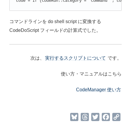
code = If (CodeRun::Category = "Command" ; code )
コマンドラインを do shell script に変換する
CodeDoScript フィールドの計算式でした。
次は、
実行するスクリプトについて
です。
使い方・マニュアルはこちら
CodeManager 使い方
B
T
T
F
C
l
h
w
a
o