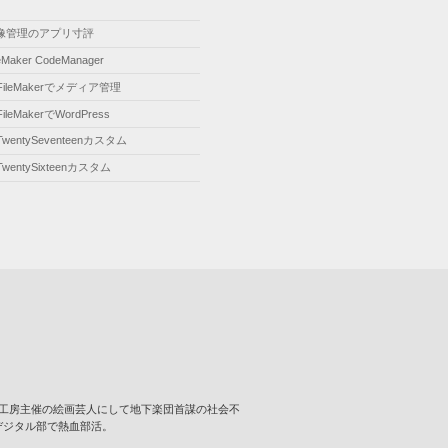
像管理のアプリ寸評
leMaker CodeManager
FileMakerでメディア管理
FileMakerでWordPress
TwentySeventeenカスタム
TwentySixteenカスタム
･･･ 壁画工房主催の絵画芸人にして地下楽団首謀の社会不
デジタル部で熱血部活。