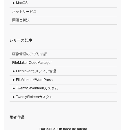
MacOS
ネットサービス
問題と解決
シリーズ記事
画像管理のアプリ寸評
FileMaker CodeManager
FileMakerでメディア管理
FileMakerでWordPress
TwentySeventeenカスタム
TwentySixteenカスタム
著者作品
BaBaQue: Un poco de miedo