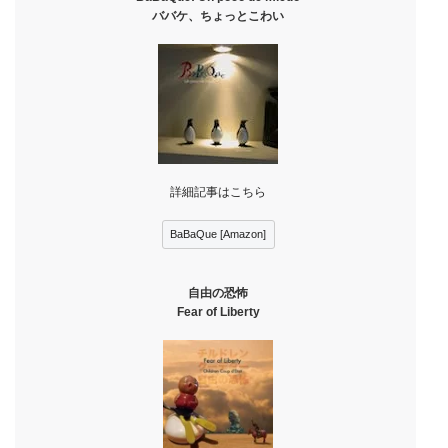
ババケ、ちょっとこわい
詳細記事はこちら
BaBaQue [Amazon]
自由の恐怖
Fear of Liberty