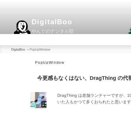
コ
ン
テ
DigitalBoo
ン
やんぐのデジタル部
ツ
へ
ス
DigitalBoo
>
PopUpWindow
キ
PopUpWindow
ッ
プ
今更感もなくはない、DragThing の
DragThing は老舗ランチャーですが、10
いた人もかつて多くおられたと思います。以