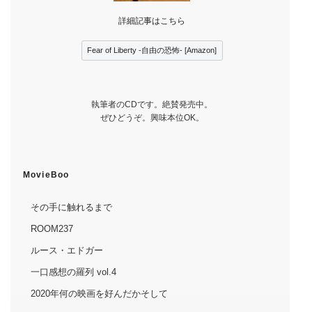
詳細記事はこちら
Fear of Liberty -自由の恐怖- [Amazon]
執筆者のCDです。絶賛発売中。
ぜひどうぞ。興味本位OK。
MovieBoo
その手に触れるまで
ROOM237
ルース・エドガー
一口感想の羅列 vol.4
2020年何の映画を好んだかそして