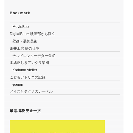
Bookmark
MovieBoo
DigitalBooの映画部から独立
壁画・装飾美術
細井工房 絵の仕事
チルドレンクーデター公式
由緒正しきアングラ楽団
Kodomo Atelier
こどもアトリエの記録
φonon
ノイズとテクノのレーベル
最悪増税廃止一択