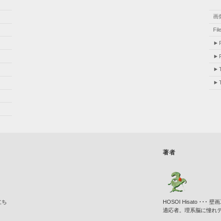
画
Fi
著者
立ち
HOSOI Hisato 
適応者。理系脳に憧れ