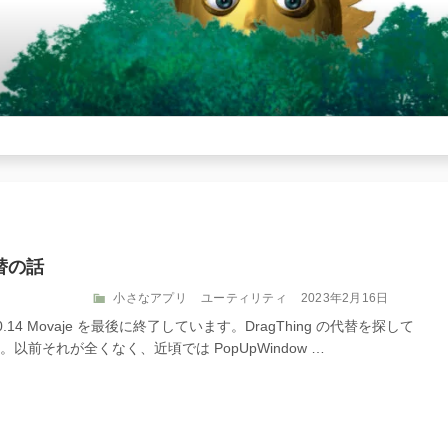
代替の話
カ
投
小さなアプリ
ユーティリティ
2023年2月16日
テ
稿
.14 Movaje を最後に終了しています。DragThing の代替を探して
ゴ
日:
前それが全くなく、近頃では PopUpWindow …
リ
ー