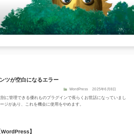
02 コンテンツが空白になるエラー
カ
投
WordPress
2025年6月8日
テ
稿
の表示を個別に管理できる優れものプラグインで長らくお世話になっていまし
ゴ
日:
なダメージがあり、これを機会に使用をやめます。
リ
ー
rdPress】