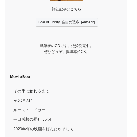
詳細記事はこちら
Fear of Liberty -自由の恐怖- [Amazon]
執筆者のCDです。絶賛発売中。
ぜひどうぞ。興味本位OK。
MovieBoo
その手に触れるまで
ROOM237
ルース・エドガー
一口感想の羅列 vol.4
2020年何の映画を好んだかそして