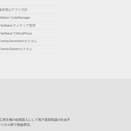
像管理のアプリ寸評
leMaker CodeManager
FileMakerでメディア管理
FileMakerでWordPress
TwentySeventeenカスタム
TwentySixteenカスタム
･･･ 壁画工房主催の絵画芸人にして地下楽団首謀の社会不
デジタル部で熱血部活。