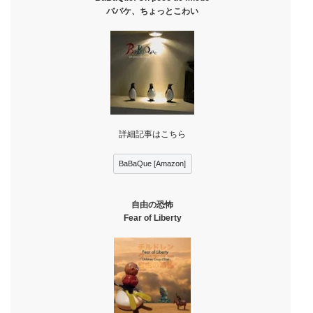
ババケ、ちょっとこわい
詳細記事はこちら
BaBaQue [Amazon]
自由の恐怖
Fear of Liberty