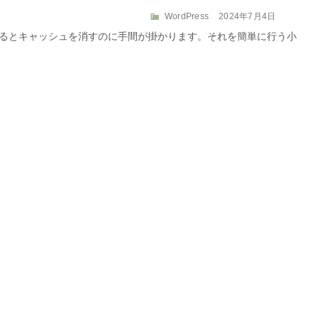
カ
投
WordPress
2024年7月4日
テ
稿
ってるとキャッシュを消すのに手間が掛かります。それを簡単に行う小
ゴ
日:
リ
ー