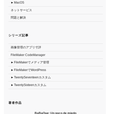
MacOS
ネットサービス
問題と解決
シリーズ記事
画像管理のアプリ寸評
FileMaker CodeManager
FileMakerでメディア管理
FileMakerでWordPress
TwentySeventeenカスタム
TwentySixteenカスタム
著者作品
BaBaQue: Un poco de miedo