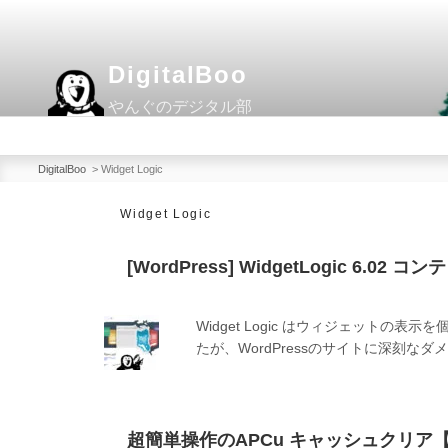
コ
ン
テ
DigitalBoo
ン
やんぐのデジタル部
ツ
へ
ス
DigitalBoo
>
Widget Logic
キ
Widget Logic
ッ
プ
[WordPress] WidgetLogic 6.
Widget Logic はウィジェット
たが、WordPressのサイトに深刻
超簡単操作のAPCu キャッシュクリア【Wo