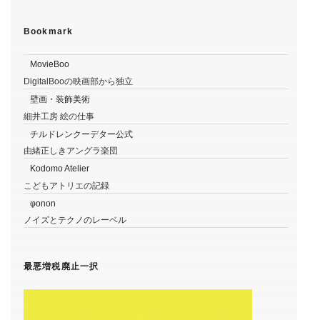
Bookmark
MovieBoo
DigitalBooの映画部から独立
壁画・装飾美術
細井工房 絵の仕事
チルドレンクーデター公式
由緒正しきアングラ楽団
Kodomo Atelier
こどもアトリエの記録
φonon
ノイズとテクノのレーベル
最悪増税廃止一択