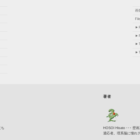
画
Fi
著者
立ち
HOSOI Hisato 
適応者。理系脳に憧れ