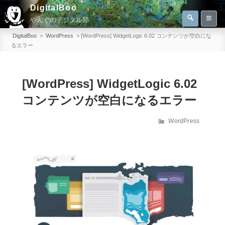
コ
DigitalBoo
検
ン
やんぐのデジタル部
索
検
テ
索:
DigitalBoo
>
WordPress
>
[WordPress] WidgetLogic 6.02 コンテンツが空白にな
ン
るエラー
ツ
へ
[WordPress] WidgetLogic 6.02
ス
キ
コンテンツが空白になるエラー
ッ
カ
WordPress
プ
テ
ゴ
リ
ー