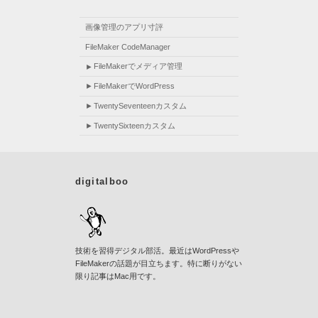
画像管理のアプリ寸評
FileMaker CodeManager
FileMakerでメディア管理
FileMakerでWordPress
TwentySeventeenカスタム
TwentySixteenカスタム
digitalboo
技術を習得デジタル部活。最近はWordPressや
FileMakerの話題が目立ちます。特に断りがない
限り記事はMac用です。