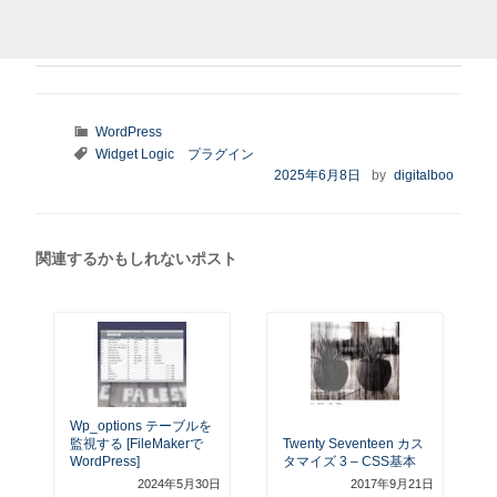
カ
WordPress
テ
タ
Widget Logic
プラグイン
ゴ
グ
投
2025年6月8日
by
digitalboo
リ
稿
ー
日:
関連するかもしれないポスト
Wp_options テーブルを
監視する [FileMakerで
Twenty Seventeen カス
WordPress]
タマイズ 3 – CSS基本
2024年5月30日
2017年9月21日