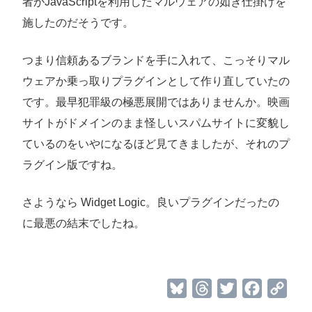
者がJavaScriptを利用したマルウェアの如き仕掛けを
施したのだそうです。
つまり信頼あるブランドを手に入れて、こっそりマル
ウェアか乗っ取りプラグインとして作り直していたの
です。最早犯罪級の極悪展開ではありませんか。映画
サイトがドメインのまま怪しいスパムサイトに変貌し
ているのをいやになるほど見てきましたが、それのプ
ラグイン版ですね。
さようなら Widget Logic。良いプラグインだったの
に最悪の結末でしたね。
B
T
T
F
C
l
h
w
a
o