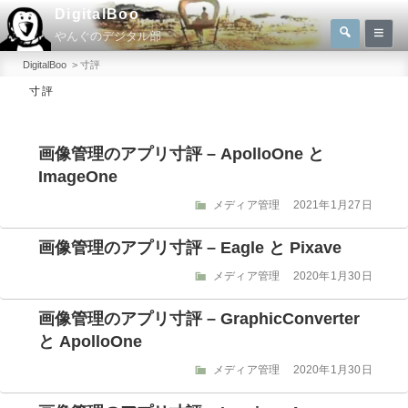
コ
DigitalBoo
検
ン
やんぐのデジタル部
索
検
テ
索:
DigitalBoo
>
寸評
ン
寸評
ツ
へ
画像管理のアプリ寸評 – ApolloOne と
ス
ImageOne
キ
ッ
カ
投
メディア管理
2021年1月27日
テ
稿
プ
ゴ
日:
画像管理のアプリ寸評 – Eagle と Pixave
リ
ー
カ
投
メディア管理
2020年1月30日
テ
稿
ゴ
日:
画像管理のアプリ寸評 – GraphicConverter
リ
と ApolloOne
ー
カ
投
メディア管理
2020年1月30日
テ
稿
ゴ
日: