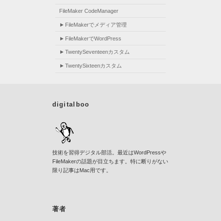
FileMaker CodeManager
FileMakerでメディア管理
FileMakerでWordPress
TwentySeventeenカスタム
TwentySixteenカスタム
digitalboo
技術を習得デジタル部活。最近はWordPressや
FileMakerの話題が目立ちます。特に断りがない
限り記事はMac用です。
著者