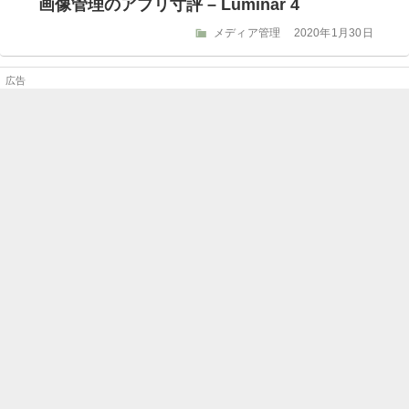
画像管理のアプリ寸評 – Luminar 4
リ
ー
カ
投
メディア管理
2020年1月30日
テ
稿
ゴ
日:
リ
ー