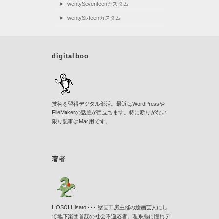
TwentySeventeenカスタム
TwentySixteenカスタム
digitalboo
技術を習得デジタル部活。最近はWordPressや
FileMakerの話題が目立ちます。特に断りがない
限り記事はMac用です。
著者
HOSOI Hisato ･･･ 壁画工房主催の絵画芸人にし
て地下楽団首謀の社会不適応者。理系脳に憧れデ