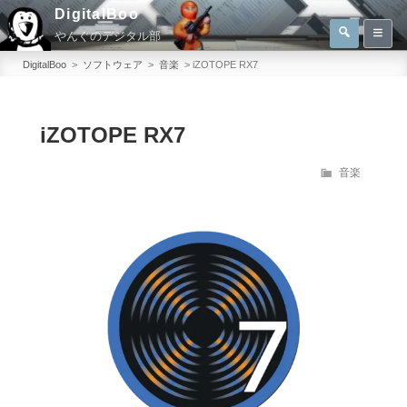
コ
DigitalBoo
検
ン
やんぐのデジタル部
索
検
テ
索:
DigitalBoo
>
ソフトウェア
>
音楽
>
iZOTOPE RX7
ン
ツ
へ
iZOTOPE RX7
ス
カ
音楽
キ
テ
ッ
ゴ
プ
リ
ー