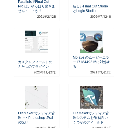
ParallelsでFinal Cut
Pro は、やっぱり動きま
新しいFinal Cut Studio
せん・・・か？
とLogic Studio
2021年2月2日
2009年7月24日
Mojave のムービーエラ
カスタムフィールドの
ー1718449215に対処す
ふたつのプラグイン
る
2020年11月27日
2021年3月12日
FileMaker でメディア管
FileMakerでメディア管
理 ･･･ Photoshop .psd
理システムを作る話 い
の扱い
くつかのフィールド