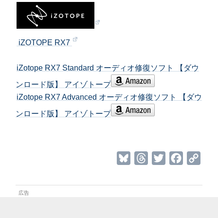
iZOTOPE RX7
iZotope RX7 Standard オーディオ修復ソフト 【ダウ
ンロード版】 アイゾトープ
iZotope RX7 Advanced オーディオ修復ソフト 【ダウ
ンロード版】 アイゾトープ
B
T
T
F
C
l
h
w
a
o
u
r
i
c
p
e
e
t
e
y
s
a
t
b
L