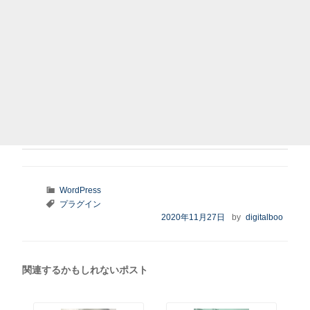
カ
WordPress
テ
タ
プラグイン
ゴ
グ
投
2020年11月27日
by
digitalboo
リ
稿
ー
日:
関連するかもしれないポスト