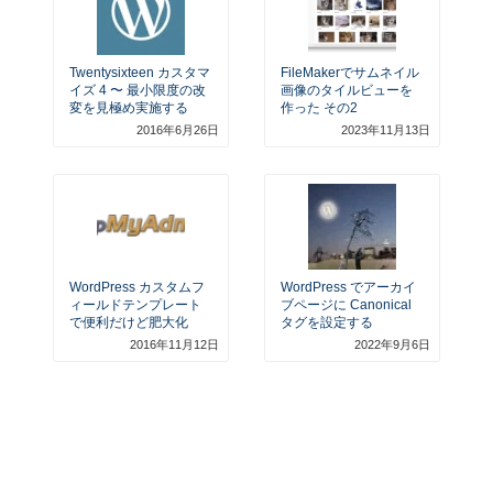
Twentysixteen カスタマ
FileMakerでサムネイル
イズ 4 〜 最小限度の改
画像のタイルビューを
変を見極め実施する
作った その2
2016年6月26日
2023年11月13日
WordPress カスタムフ
WordPress でアーカイ
ィールドテンプレート
ブページに Canonical
で便利だけど肥大化
タグを設定する
2016年11月12日
2022年9月6日