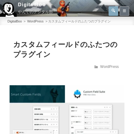
コ
DigitalBoo
検
ン
やんぐのデジタル部
索
検
テ
索:
DigitalBoo
>
WordPress
>
カスタムフィールドのふたつのプラグイン
ン
ツ
へ
カスタムフィールドのふたつの
ス
プラグイン
キ
ッ
カ
WordPress
テ
プ
ゴ
リ
ー