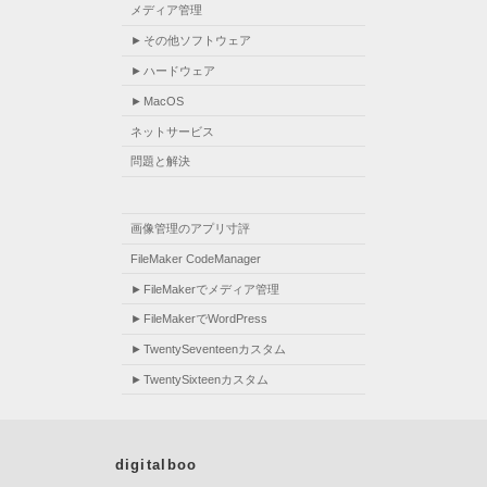
メディア管理
その他ソフトウェア
ハードウェア
MacOS
ネットサービス
問題と解決
画像管理のアプリ寸評
FileMaker CodeManager
FileMakerでメディア管理
FileMakerでWordPress
TwentySeventeenカスタム
TwentySixteenカスタム
digitalboo