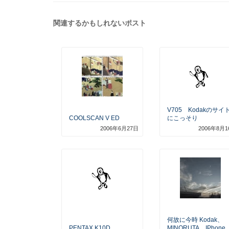
ー
関連するかもしれないポスト
V705 Kodakのサイ
COOLSCAN V ED
にこっそり
2006年6月27日
2006年8月1
何故に今時 Kodak、
PENTAX K10D
MINORUTA、iPhone