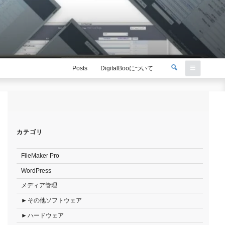
検
Posts
DigitalBooについて
索
検
索:
カテゴリ
FileMaker Pro
WordPress
メディア管理
その他ソフトウェア
ハードウェア