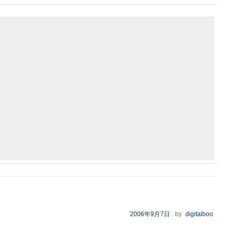
u
r
i
c
p
e
e
t
e
y
s
a
t
b
L
k
d
e
o
i
y
s
r
o
n
k
k
投
2006年9月7日
by
digitalboo
稿