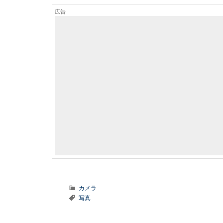
カ
カメラ
テ
タ
写真
ゴ
グ
リ