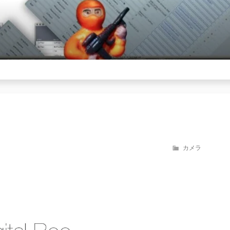
カ
カメラ
テ
ゴ
リ
ー