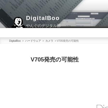
コ
ン
テ
DigitalBoo
ン
やんぐのデジタル部
ツ
へ
ス
DigitalBoo
>
ハードウェア
>
カメラ
>
V705発売の可能性
キ
ッ
V705発売の可能性
プ