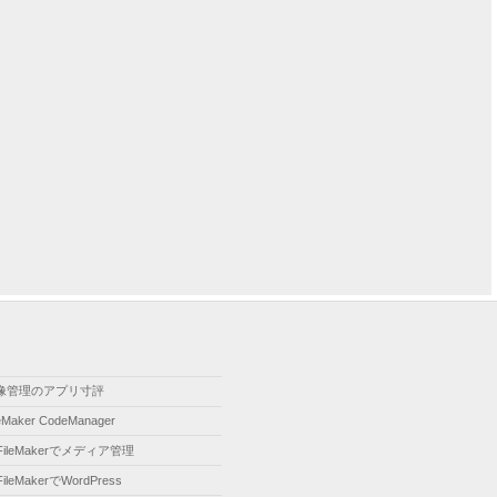
像管理のアプリ寸評
leMaker CodeManager
FileMakerでメディア管理
FileMakerでWordPress