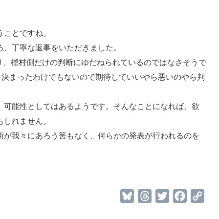
うことですね。
ろ、丁寧な返事をいただきました。
あり、樫村側だけの判断にゆだねられているのではなさそうで
いと決まったわけでもないので期待していいやら悪いのやら判
、可能性としてはあるようです。そんなことになれば、欲
もしれません。
術が我々にあろう筈もなく、何らかの発表が行われるのを
B
T
T
F
C
l
h
w
a
o