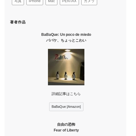
写真
iPhone
Mac
PENTAX
カメラ
著者作品
BaBaQue: Un poco de miedo
ババケ、ちょっとこわい
詳細記事はこちら
BaBaQue [Amazon]
自由の恐怖
Fear of Liberty