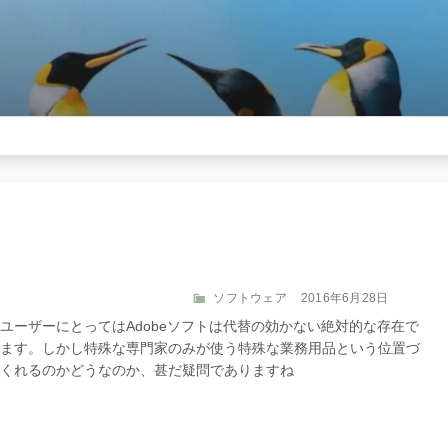
カ
投
ソフトウェア
2016年6月28日
テ
稿
ユーザーにとってはAdobeソフトは代替の効かない絶対的な存在で
ゴ
日:
ます。しかし特殊な専門家のみが使う特殊な業務用品という位置づ
リ
くれるのかどうなのか、甚だ疑問でありますね
ー