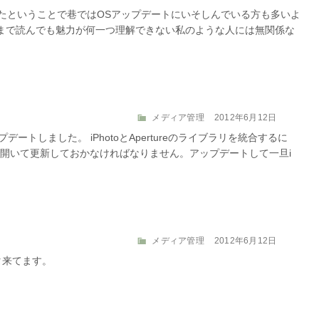
テ
稿
リリースされたということで巷ではOSアップデートにいそしんでいる方も多いよ
ゴ
日:
隅々まで読んでも魅力が何一つ理解できない私のような人には無関係な
リ
ー
カ
投
メディア管理
2012年6月12日
テ
稿
アップデートしました。 iPhotoとApertureのライブラリを統合するに
ゴ
日:
開いて更新しておかなければなりません。アップデートして一旦i
リ
ー
カ
投
メディア管理
2012年6月12日
テ
稿
データ来てます。
ゴ
日:
リ
ー