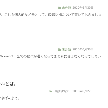
カ
投
未分類
2010年6月30日
テ
稿
すが、これも個人的なメモとして、iOS3と4について書いておきましょ
ゴ
日:
リ
ー
カ
投
未分類
2010年6月30日
テ
稿
iPhone3G、全ての動作が遅くなってまともに使えなくなってしまい
ゴ
日:
リ
ー
ンルとは。
カ
投
雑談や告知
2010年6月27日
テ
稿
客様ごきげんよう。
ゴ
日:
リ