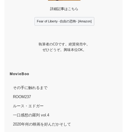
詳細記事はこちら
Fear of Liberty -自由の恐怖- [Amazon]
執筆者のCDです。絶賛発売中。
ぜひどうぞ。興味本位OK。
MovieBoo
その手に触れるまで
ROOM237
ルース・エドガー
一口感想の羅列 vol.4
2020年何の映画を好んだかそして