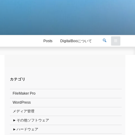
検
Posts
DigitalBooについて
索
検
索:
カテゴリ
FileMaker Pro
WordPress
メディア管理
その他ソフトウェア
ハードウェア