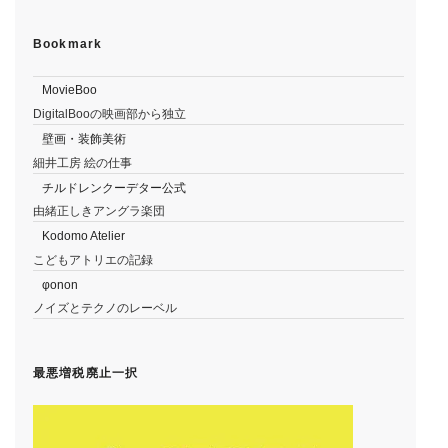
Bookmark
MovieBoo
DigitalBooの映画部から独立
壁画・装飾美術
細井工房 絵の仕事
チルドレンクーデター公式
由緒正しきアングラ楽団
Kodomo Atelier
こどもアトリエの記録
φonon
ノイズとテクノのレーベル
最悪増税廃止一択