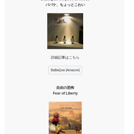
ババケ、ちょっとこわい
詳細記事はこちら
BaBaQue [Amazon]
自由の恐怖
Fear of Liberty