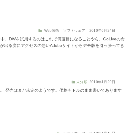
ー
カ
投
Web関係
ソフトウェア
2010年6月24日
テ
稿
を試用中。DWを試用するのはこれで何度目になることやら。GoLiveの命
ゴ
日:
が出る度にアクセスの悪いAdobeサイトからデモ版を引っ張ってき
リ
ー
カ
投
未分類
2010年1月29日
テ
稿
た。 発売はまだ未定のようです。価格もドルのまま書いてあります
ゴ
日:
リ
ー
カ
投