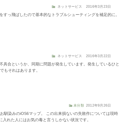
カ
投
ネットサービス
2016年3月23日
テ
稿
途中をすっ飛ばしたので基本的なトラブルシューティングを補足的に。
ゴ
日:
リ
ー
カ
投
ネットサービス
2016年3月22日
テ
稿
深い不具合というか、同期に問題が発生しています。発生しているひと
ゴ
日:
でもそれはあります。
リ
ー
カ
投
未分類
2012年9月26日
テ
稿
お馴染みのiOS6マップ。 この出来損ないの失敗作については現時
ゴ
日:
を手に入れた人にはお気の毒と言うしかない状況です。
リ
ー