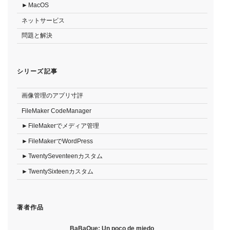
MacOS
ネットサービス
問題と解決
シリーズ記事
画像管理のアプリ寸評
FileMaker CodeManager
FileMakerでメディア管理
FileMakerでWordPress
TwentySeventeenカスタム
TwentySixteenカスタム
著者作品
BaBaQue: Un poco de miedo