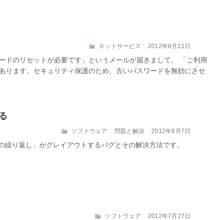
カ
投
ネットサービス
2012年8月21日
テ
稿
パスワードのリセットが必要です」というメールが届きまして。 「ご利用
ゴ
日:
能性があります。セキュリティ保護のため、古いパスワードを無効にさせ
リ
ー
せる
カ
投
ソフトウェア
問題と解決
2012年8月7日
テ
稿
の「再生の繰り返し」がグレイアウトするバグとその解決方法です。
ゴ
日:
リ
ー
カ
投
ソフトウェア
2012年7月27日