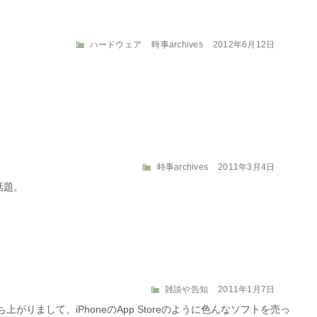
カ
投
ハードウェア
時事archives
2012年6月12日
テ
稿
ゴ
日:
リ
ー
カ
投
時事archives
2011年3月4日
テ
稿
の話題。
ゴ
日:
リ
ー
カ
投
雑談や告知
2011年1月7日
テ
稿
立ち上がりまして、iPhoneのApp Storeのように色んなソフトを売っ
ゴ
日: