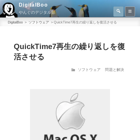
コ
DigitalBoo
検
ン
やんぐのデジタル部
索
検
テ
索:
DigitalBoo
>
ソフトウェア
>
QuickTime7再生の繰り返しを復活させる
ン
ツ
へ
QuickTime7再生の繰り返しを復
ス
活させる
キ
ッ
カ
ソフトウェア
問題と解決
テ
プ
ゴ
リ
ー