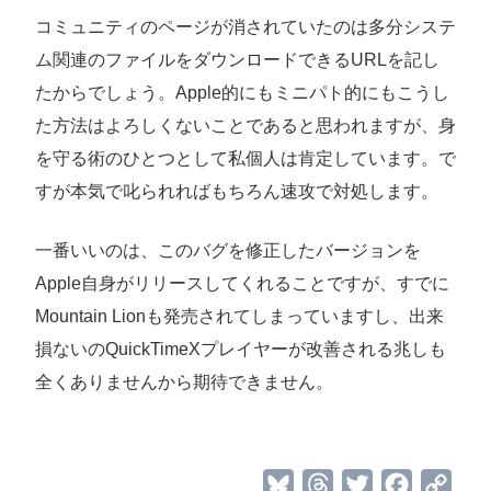
コミュニティのページが消されていたのは多分システ
ム関連のファイルをダウンロードできるURLを記し
たからでしょう。Apple的にもミニパト的にもこうし
た方法はよろしくないことであると思われますが、身
を守る術のひとつとして私個人は肯定しています。で
すが本気で叱られればもちろん速攻で対処します。
一番いいのは、このバグを修正したバージョンを
Apple自身がリリースしてくれることですが、すでに
Mountain Lionも発売されてしまっていますし、出来
損ないのQuickTimeXプレイヤーが改善される兆しも
全くありませんから期待できません。
B
T
T
F
C