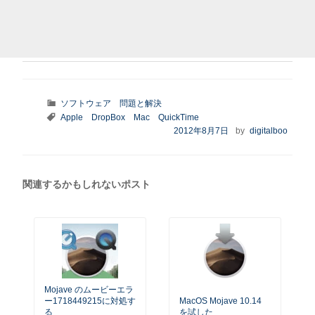
カ
ソフトウェア
問題と解決
テ
タ
Apple
DropBox
Mac
QuickTime
ゴ
グ
投
2012年8月7日
by
digitalboo
リ
稿
ー
日:
関連するかもしれないポスト
Mojave のムービーエラ
ー1718449215に対処す
MacOS Mojave 10.14
る
を試した