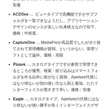
安価
ACDSee
… ビュータイプで高機能ですがサブフ
ォルダを一覧できなようだし、アプリケーション
デザインのセンスが哀しい出来映えなので却下。
価格：中程度。
CaptureOne
… MediaProが高品質でしたがポイ捨
てされて管理機能が貧弱、というかない。管理ソ
フトとして論外。価格：高額
Pixave
… カタログタイプですが参照で管理でき
るところが優秀。検索・絞り込みはスマートフォ
ルダを作る以外に術がなく面倒。Aperture代替に
はなり得ないが別の使い方なら割と最強。ただイ
ンターフェイスが悪すぎて辛い。価格：安価
Eagle
… カタログタイプ。Apertureの代替にはな
り得ないが使い勝手が良くインターフェイスデザ