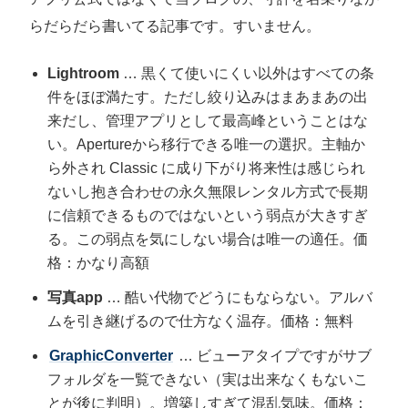
らだらだら書いてる記事です。すいません。
Lightroom
… 黒くて使いにくい以外はすべての条
件をほぼ満たす。ただし絞り込みはまあまあの出
来だし、管理アプリとして最高峰ということはな
い。Apertureから移行できる唯一の選択。主軸か
ら外され Classic に成り下がり将来性は感じられ
ないし抱き合わせの永久無限レンタル方式で長期
に信頼できるものではないという弱点が大きすぎ
る。この弱点を気にしない場合は唯一の適任。価
格：かなり高額
写真app
… 酷い代物でどうにもならない。アルバ
ムを引き継げるので仕方なく温存。価格：無料
GraphicConverter
… ビューアタイプですがサブ
フォルダを一覧できない（実は出来なくもないこ
とが後に判明）。増築しすぎて混乱気味。価格：