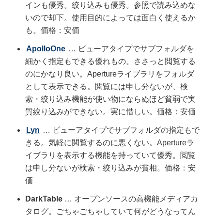
インも優秀。絞り込みも優秀。参照で読み込めな
いので却下。使用目的によっては面白く使えるか
も。価格：安価
ApolloOne
… ビューアタイプでサブフォルダを
細かく指定もできる優れもの。ささっと閲覧する
のにかなり良い。Apertureライブラリをフォルダ
として表示できる。閲覧には申し分ないが、検
索・絞り込み機能が使い物にならぬほど貧弱で実
質絞り込みができない。実に惜しい。価格：安価
Lyn
… ビューアタイプでサブフォルダの指定もで
きる。気軽に閲覧するのに悪くない。Apertureラ
イブラリを表示する機能を持っていて優秀。閲覧
は申し分ないが検索・絞り込みが貧相。価格：安
価
DarkTable
… オープンソースの高機能メディアカ
タログ。ごちゃごちゃしていて何がどうなってん