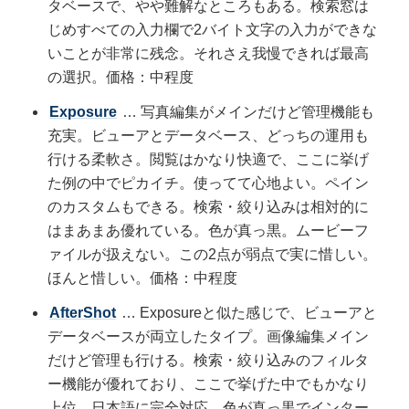
タベースで、やや難解なところもある。検索窓は
じめすべての入力欄で2バイト文字の入力ができな
いことが非常に残念。それさえ我慢できれば最高
の選択。価格：中程度
Exposure
… 写真編集がメインだけど管理機能も
充実。ビューアとデータベース、どっちの運用も
行ける柔軟さ。閲覧はかなり快適で、ここに挙げ
た例の中でピカイチ。使ってて心地よい。ペイン
のカスタムもできる。検索・絞り込みは相対的に
はまあまあ優れている。色が真っ黒。ムービーフ
ァイルが扱えない。この2点が弱点で実に惜しい。
ほんと惜しい。価格：中程度
AfterShot
… Exposureと似た感じで、ビューアと
データベースが両立したタイプ。画像編集メイン
だけど管理も行ける。検索・絞り込みのフィルタ
ー機能が優れており、ここで挙げた中でもかなり
上位。日本語に完全対応。色が真っ黒でインター