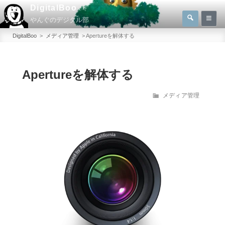
コ
DigitalBoo
検
ン
やんぐのデジタル部
索
検
テ
索:
DigitalBoo
>
メディア管理
>
Apertureを解体する
ン
ツ
へ
Apertureを解体する
ス
カ
メディア管理
キ
テ
ッ
ゴ
プ
リ
ー