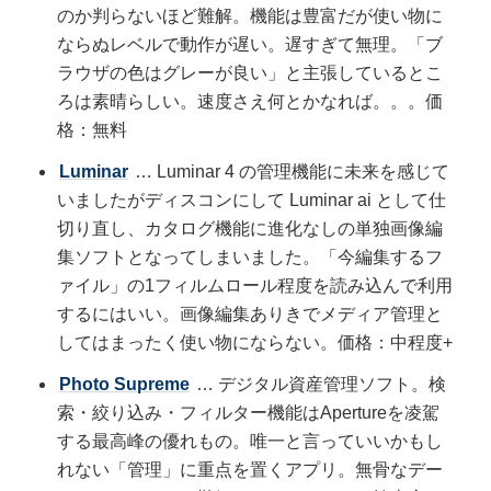
のか判らないほど難解。機能は豊富だが使い物に
ならぬレベルで動作が遅い。遅すぎて無理。「ブ
ラウザの色はグレーが良い」と主張しているとこ
ろは素晴らしい。速度さえ何とかなれば。。。価
格：無料
Luminar
… Luminar 4 の管理機能に未来を感じて
いましたがディスコンにして Luminar ai として仕
切り直し、カタログ機能に進化なしの単独画像編
集ソフトとなってしまいました。「今編集するフ
ァイル」の1フィルムロール程度を読み込んで利用
するにはいい。画像編集ありきでメディア管理と
してはまったく使い物にならない。価格：中程度+
Photo Supreme
… デジタル資産管理ソフト。検
索・絞り込み・フィルター機能はApertureを凌駕
する最高峰の優れもの。唯一と言っていいかもし
れない「管理」に重点を置くアプリ。無骨なデー