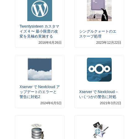
Twentysixteen カスタマ
イズ 4 〜 最小限度の改
シングルクォートのエ
変を見極め実施する
スケープ処理
2016年6月26日
2023年12月22日
Xserver で Nextcloud ア
ップデートのエラーと
Xserver で Nextcloud –
警告に対処2
いくつかの警告に対処
2024年6月5日
2021年3月2日