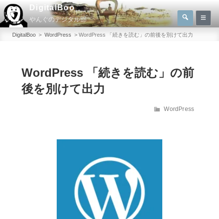
コ
DigitalBoo
検
ン
やんぐのデジタル部
索
検
テ
索:
DigitalBoo
>
WordPress
>
WordPress 「続きを読む」の前後を別けて出力
ン
ツ
へ
WordPress 「続きを読む」の前
ス
後を別けて出力
キ
ッ
カ
WordPress
テ
プ
ゴ
リ
ー