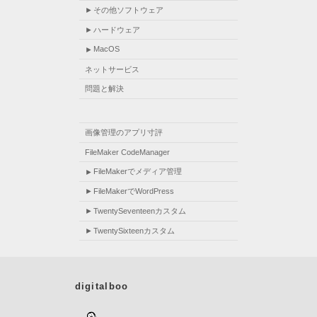
その他ソフトウェア
ハードウェア
MacOS
ネットサービス
問題と解決
画像管理のアプリ寸評
FileMaker CodeManager
FileMakerでメディア管理
FileMakerでWordPress
TwentySeventeenカスタム
TwentySixteenカスタム
digitalboo