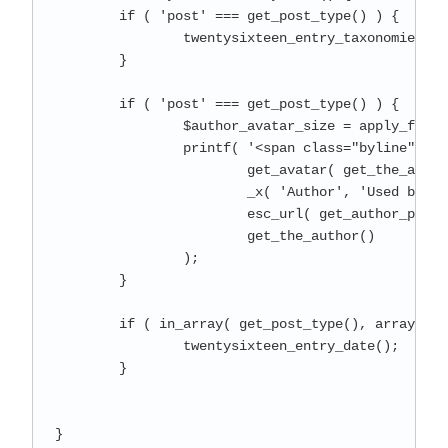
	if ( 'post' === get_post_type() ) {

		twentysixteen_entry_taxonomies();

	}

	if ( 'post' === get_post_type() ) {

		$author_avatar_size = apply_filters( 'twentysixteen_author_avatar_size', 49 );

		printf( '<span class="byline"><span class="author vcard">%1$s<span class="screen-reader-text">%2$s </span> <a class="url fn n" href="%3$s">%4$s</a></span></span>',

			get_avatar( get_the_author_meta( 'user_email' ), $author_avatar_size ),

			_x( 'Author', 'Used before post author name.', 'twentysixteen' ),

			esc_url( get_author_posts_url( get_the_author_meta( 'ID' ) ) ),

			get_the_author()

		);

	}

	if ( in_array( get_post_type(), array( 'post', 'attachment' ) ) ) {

		twentysixteen_entry_date();

	}

}
