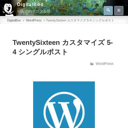
コ
DigitalBoo
検
ン
やんぐのデジタル部
索
検
テ
索:
DigitalBoo
>
WordPress
>
TwentySixteen カスタマイズ 5-4 シングルポスト
ン
ツ
へ
TwentySixteen カスタマイズ 5-
ス
4 シングルポスト
キ
ッ
カ
WordPress
テ
プ
ゴ
リ
ー