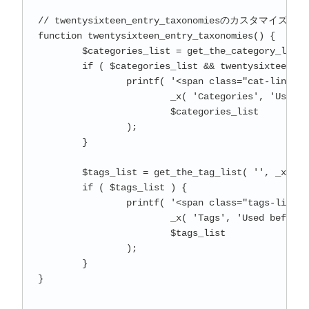
// twentysixteen_entry_taxonomiesのカスタマイズ

function twentysixteen_entry_taxonomies() {

	$categories_list = get_the_category_list( _x( ', ', 'Used between list items, there is a space after the comma.', 'twentysixteen' ) );

	if ( $categories_list && twentysixteen_categorized_blog() ) {

		printf( '<span class="cat-links"><span class="screen-reader-text">%1$s </span>%2$s</span>',

			_x( 'Categories', 'Used before category names.', 'twentysixteen' ),

			$categories_list

		);

	}

	$tags_list = get_the_tag_list( '', _x( ' ', 'Used between list items, there is a space after the comma.', 'twentysixteen' ) );

	if ( $tags_list ) {

		printf( '<span class="tags-links"><span class="screen-reader-text">%1$s </span>%2$s</span>',

			_x( 'Tags', 'Used before tag names.', 'twentysixteen' ),

			$tags_list

		);

	}

}
