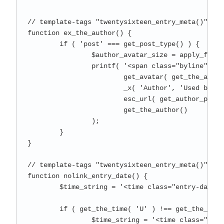
// template-tags "twentysixteen_entry_meta()"
function ex_the_author() {

	if ( 'post' === get_post_type() ) {

		$author_avatar_size = apply_filters( 'twentysixteen_author_avatar_size', 49 );

		printf( '<span class="byline"><span class="author vcard">%1$s<span class="screen-reader-text">%2$s </span> <a class="url fn n" href="%3$s">%4$s</a></span></span>',

			get_avatar( get_the_author_meta( 'user_email' ), $author_avatar_size ),

			_x( 'Author', 'Used before post author name.', 'twentysixteen' ),

			esc_url( get_author_posts_url( get_the_author_meta( 'ID' ) ) ),

			get_the_author()

		);

	}

}

// template-tags "twentysixteen_entry_meta()
function nolink_entry_date() {

	$time_string = '<time class="entry-date published updated" datetime="%1$s">%2$s</time>';

	if ( get_the_time( 'U' ) !== get_the_modified_time( 'U' ) ) {

		$time_string = '<time class="entry-date published" datetime="%1$s">%2$s</time><time class="updated" datetime="%3$s">%4$s</time>';
