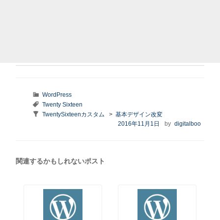
カ
WordPress
テ
タ
Twenty Sixteen
ゴ
グ
Taxonomy:
TwentySixteenカスタム
>
基本デザイン改変
リ
series
投
2016年11月1日
by
digitalboo
ー
稿
日:
関連するかもしれないポスト