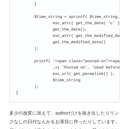
	}

	$time_string = sprintf( $time_string,

		esc_attr( get_the_date( 'c' ) ),

		get_the_date(),

		esc_attr( get_the_modified_date( 'c' ) ),

		get_the_modified_date()

	);

	printf( '<span class="posted-on"><span class="screen-reader-text">%1$s </span>%3$s</span>',

		_x( 'Posted on', 'Used before publish date.', 'twentysixteen' ),

		esc_url( get_permalink() ),

		$time_string

	);

多少の改変に加えて、authorだけを抜き出したりリン
クなしの日付なんかをお茶目に作ったりしています。