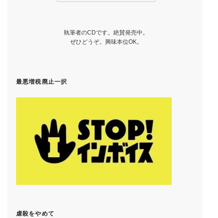
執筆者のCDです。絶賛発売中。
ぜひどうぞ。興味本位OK。
最悪増税廃止一択
虐殺をやめて