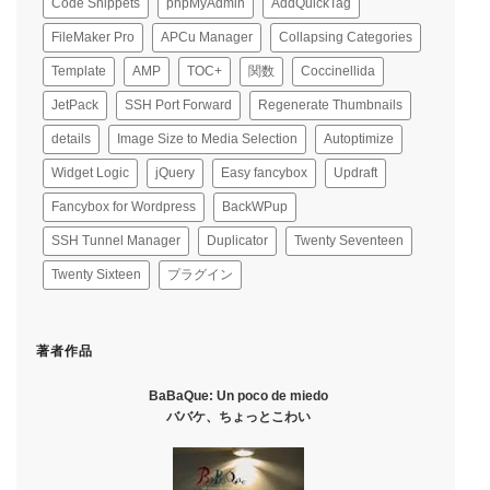
Code Snippets
phpMyAdmin
AddQuickTag
FileMaker Pro
APCu Manager
Collapsing Categories
Template
AMP
TOC+
関数
Coccinellida
JetPack
SSH Port Forward
Regenerate Thumbnails
details
Image Size to Media Selection
Autoptimize
Widget Logic
jQuery
Easy fancybox
Updraft
Fancybox for Wordpress
BackWPup
SSH Tunnel Manager
Duplicator
Twenty Seventeen
Twenty Sixteen
プラグイン
著者作品
BaBaQue: Un poco de miedo
ババケ、ちょっとこわい