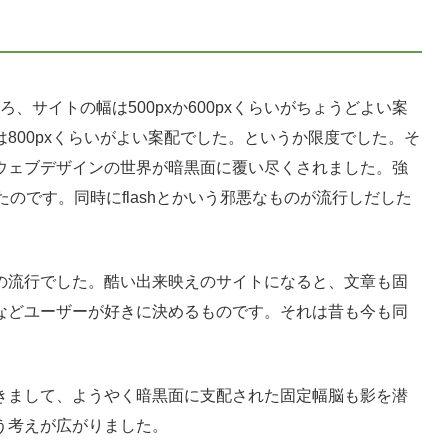
ころ、サイトの幅は500pxか600pxくらいがちょうどよい案
800pxくらいがよい案配でした。というか限度でした。そ
ウェブデザインの世界が暗黒面に覆い尽くされました。強
たのです。同時にflashとかいう邪悪なものが流行しだした
の流行でした。酷い出来映えのサイトになると、文章も固
などユーザーが好きに決めるものです。それは昔も今も同
きまして、ようやく暗黒面に支配された固定幅脳も影を潜
う考えが広がりました。