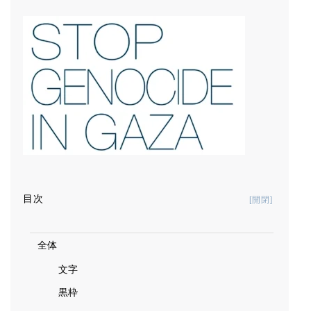
目次
Toggle Tab
全体
文字
黒枠