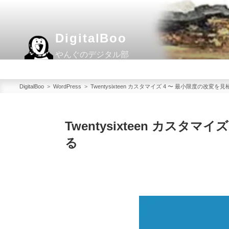
コ
ン
テ
DigitalBoo
ン
やんぐのデジタル部
ツ
へ
ス
DigitalBoo
>
WordPress
>
Twentysixteen カスタマイズ 4 〜 最小限度の改変
キ
ッ
Twentysixteen カスタ
プ
る