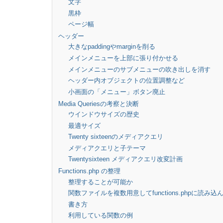
文字
黒枠
ページ幅
ヘッダー
大きなpaddingやmarginを削る
メインメニューを上部に張り付かせる
メインメニューのサブメニューの吹き出しを消す
ヘッダー内オブジェクトの位置調整など
小画面の「メニュー」ボタン廃止
Media Queriesの考察と決断
ウインドウサイズの歴史
最適サイズ
Twenty sixteenのメディアクエリ
メディアクエリと子テーマ
Twentysixteen メディアクエリ改変計画
Functions.php の整理
整理することが可能か
関数ファイルを複数用意してfunctions.phpに読み込
書き方
利用している関数の例