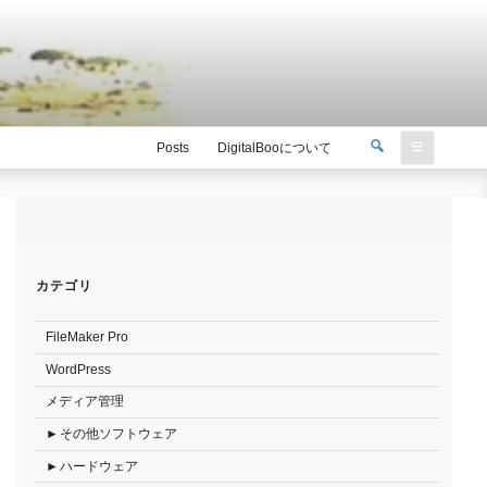
検
Posts
DigitalBooについて
索
検
索:
カテゴリ
FileMaker Pro
WordPress
メディア管理
その他ソフトウェア
ハードウェア