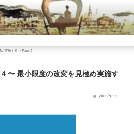
を見極め実施する
>
Page 2
マイズ 4 〜 最小限度の改変を見極め実施す
カ
WordPress
テ
ゴ
リ
ー