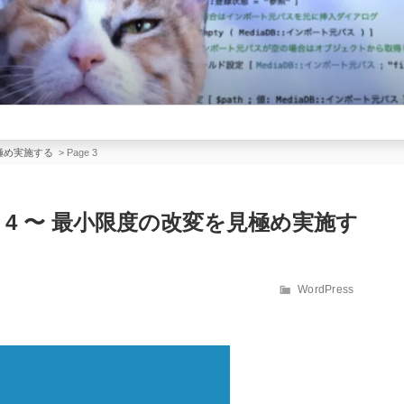
を見極め実施する
>
Page 3
マイズ 4 〜 最小限度の改変を見極め実施す
カ
WordPress
テ
ゴ
リ
ー