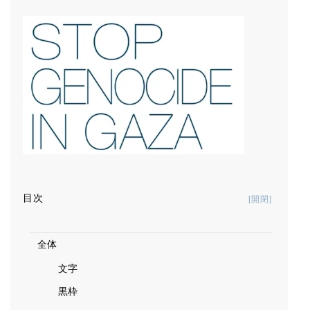
目次
Toggle Tab
全体
文字
黒枠