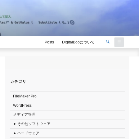
検
Posts
DigitalBooについて
索
検
索:
カテゴリ
FileMaker Pro
WordPress
メディア管理
その他ソフトウェア
ハードウェア