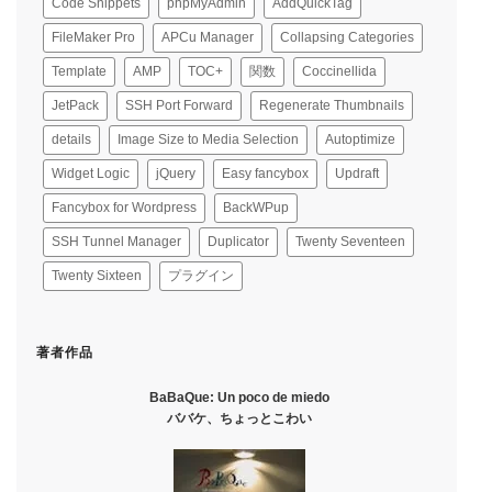
Code Snippets
phpMyAdmin
AddQuickTag
FileMaker Pro
APCu Manager
Collapsing Categories
Template
AMP
TOC+
関数
Coccinellida
JetPack
SSH Port Forward
Regenerate Thumbnails
details
Image Size to Media Selection
Autoptimize
Widget Logic
jQuery
Easy fancybox
Updraft
Fancybox for Wordpress
BackWPup
SSH Tunnel Manager
Duplicator
Twenty Seventeen
Twenty Sixteen
プラグイン
著者作品
BaBaQue: Un poco de miedo
ババケ、ちょっとこわい