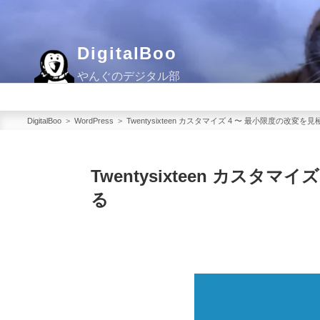
コ
ン
テ
DigitalBoo
ン
やんぐのデジタル部
ツ
へ
ス
DigitalBoo
>
WordPress
>
Twentysixteen カスタマイズ 4 〜 最小限度の改変
キ
ッ
Twentysixteen カスタ
プ
る