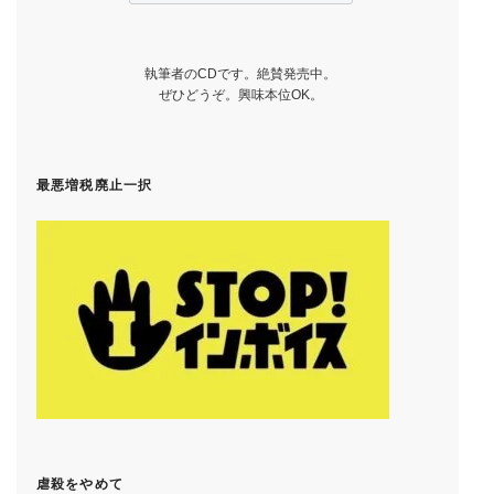
執筆者のCDです。絶賛発売中。
ぜひどうぞ。興味本位OK。
最悪増税廃止一択
虐殺をやめて