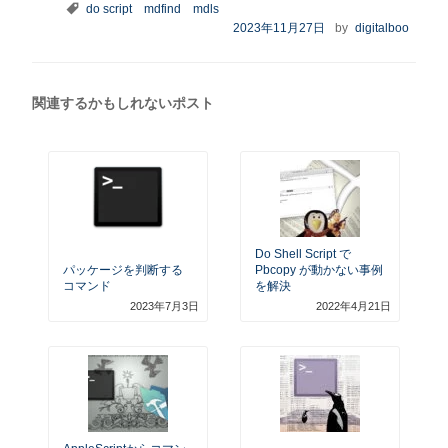
テ
タ
do script
mdfind
mdls
ゴ
グ
投
2023年11月27日
by
digitalboo
リ
稿
ー
日:
関連するかもしれないポスト
Do Shell Script で
パッケージを判断する
Pbcopy が動かない事例
コマンド
を解決
2023年7月3日
2022年4月21日