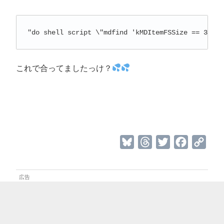
"do shell script \"mdfind 'kMDItemFSSize == 30716
これで合ってましたっけ？
B
T
T
F
C
l
h
w
a
o
u
r
i
c
p
e
e
t
e
y
s
a
t
b
L
k
d
e
o
i