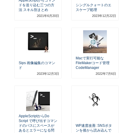
AppleScriptからコマン
ドを送り込む三つの方
シングルクォートのエ
法 スキル別まとめ
スケープ処理
2021年6月20日
2023年12月22日
Macで実行可能な
Sips 画像編集のコマン
FileMakerコード管理
ド
CodeManager
2023年12月3日
2022年7月6日
AppleScriptからdo
Script で呼び出すコマン
ドのパスにスペースが
WP速度改善: SNSボタ
あるとエラーになる問
ンを後から読み込んで