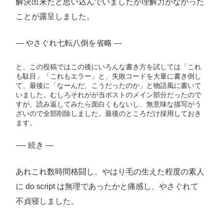
解決出来たと思い込んでいましたが理解力がなかった
ことが露呈しました。
— やさぐれ七転八倒を省略 —
と、この投稿ではこの後にいろんな書き方を試しては「これ
も駄目」「これもエラー」と、失敗コードを大量に書き倒し
て、最後に「なーんだ、こうだったのか」と物語風に書いて
いました。むしろそれがが当ポストのメイン部分だったので
すが、読み返してみたら面白くもないし、無意味な描写がう
ざいので全部削除しました。最後のところだけ採用しておき
ます。
—- 続き —
あれこれ数時間格闘し、やはり毛の生えた程度の素人
に do script は無理であったかと痛感し、やさぐれて
不貞寝しました。