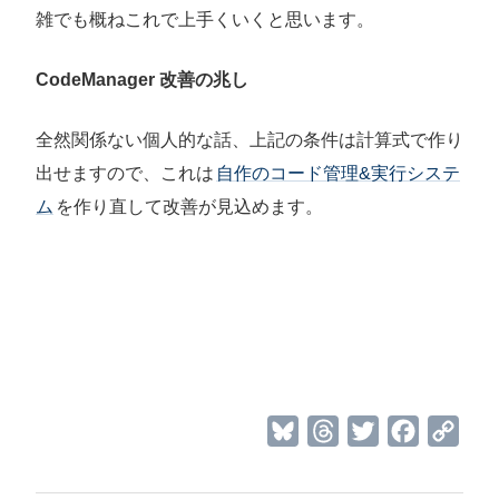
雑でも概ねこれで上手くいくと思います。
CodeManager 改善の兆し
全然関係ない個人的な話、上記の条件は計算式で作り
出せますので、これは
自作のコード管理&実行システ
ム
を作り直して改善が見込めます。
B
T
T
F
C
l
h
w
a
o
u
r
i
c
p