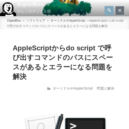
コ
DigitalBoo
検
ン
やんぐのデジタル部
索
検
テ
索:
DigitalBoo
>
ソフトウェア
>
ターミナルやAppleScript
>
AppleScriptからdo script
ン
で呼び出すコマンドのパスにスペースがあるとエラーになる問題を解決
ツ
へ
AppleScriptからdo script で呼
ス
キ
び出すコマンドのパスにスペー
ッ
スがあるとエラーになる問題を
プ
解決
カ
ターミナルやAppleScript
問題と解決
テ
ゴ
リ
ー