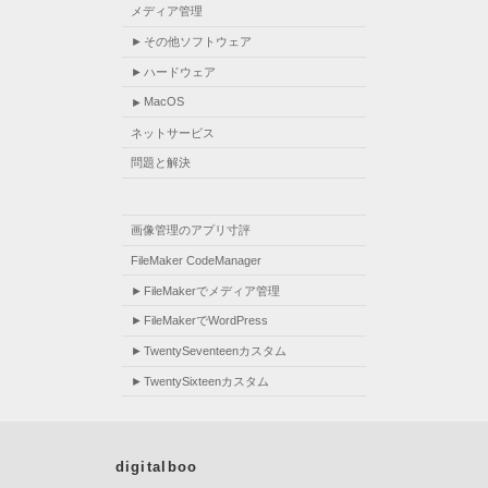
メディア管理
その他ソフトウェア
ハードウェア
MacOS
ネットサービス
問題と解決
画像管理のアプリ寸評
FileMaker CodeManager
FileMakerでメディア管理
FileMakerでWordPress
TwentySeventeenカスタム
TwentySixteenカスタム
digitalboo