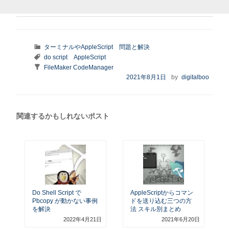
カ
ターミナルやAppleScript
問題と解決
テ
タ
do script
AppleScript
ゴ
グ
Taxonomy:
FileMaker CodeManager
リ
series
投
2021年8月1日
by
digitalboo
ー
稿
日:
関連するかもしれないポスト
Do Shell Script で
AppleScriptからコマン
Pbcopy が動かない事例
ドを送り込む三つの方
を解決
法 スキル別まとめ
2022年4月21日
2021年6月20日