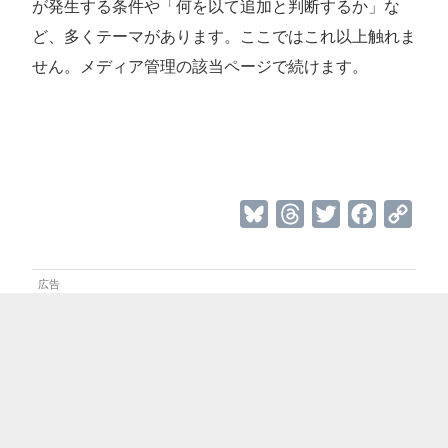
が発生する条件や「何を以て追加と判断するか」な
ど、多くテーマがあります。ここではこれ以上触れま
せん。メディア管理の該当ページで続けます。
B
T
T
F
C
l
h
w
a
o
u
r
i
c
p
e
e
t
e
y
s
a
t
b
L
k
d
e
o
i
y
s
r
o
n
k
k