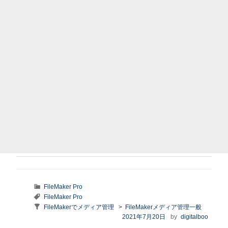
カ
FileMaker Pro
テ
タ
FileMaker Pro
ゴ
グ
Taxonomy:
FileMakerでメディア管理
>
FileMakerメディア管理一般
リ
series
投
2021年7月20日
by
digitalboo
ー
稿