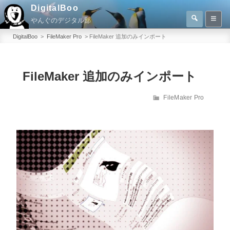
コ
DigitalBoo
検
ン
やんぐのデジタル部
索
検
テ
索:
DigitalBoo
>
FileMaker Pro
>
FileMaker 追加のみインポート
ン
ツ
へ
FileMaker 追加のみインポート
ス
カ
FileMaker Pro
キ
テ
ッ
ゴ
プ
リ
ー