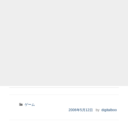
カ
ゲーム
テ
投
2006年5月12日
by
digitalboo
ゴ
稿
リ
日:
ー