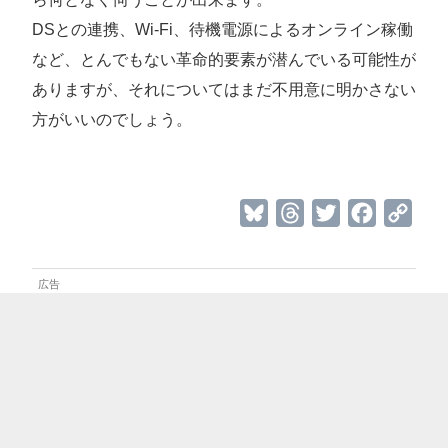
DSとの連携、Wi-Fi、待機電源によるオンライン稼働
など、とんでもない革命的要素が潜んでいる可能性が
ありますが、それについてはまだ不用意に明かさない
方がいいのでしょう。
B
T
T
F
C
l
h
w
a
o
u
r
i
c
p
e
e
t
e
y
s
a
t
b
L
k
d
e
o
i
y
s
r
o
n
k
k