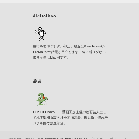
digitalboo
技術を習得デジタル部活。最近はWordPressや
FileMakerの話題が目立ちます。特に断りがない
限り記事はMac用です。
著者
HOSOI Hisato ･･･ 壁画工房主催の絵画芸人にし
て地下楽団首謀の社会不適応者。理系脳に憧れデ
ジタル部で熱血部活。