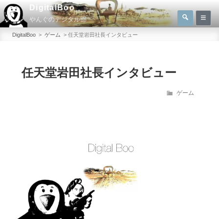
コ
DigitalBoo
検
ン
やんぐのデジタル部
索
検
テ
索:
DigitalBoo
>
ゲーム
>
任天堂岩田社長インタビュー
ン
ツ
へ
任天堂岩田社長インタビュー
ス
カ
ゲーム
キ
テ
ッ
ゴ
プ
リ
ー