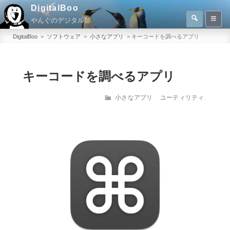
コ
DigitalBoo
検
ン
やんぐのデジタル部
索
検
テ
索:
DigitalBoo
>
ソフトウェア
>
小さなアプリ
>
キーコードを調べるアプリ
ン
ツ
へ
キーコードを調べるアプリ
ス
カ
小さなアプリ
ユーティリティ
キ
テ
ッ
ゴ
プ
リ
ー