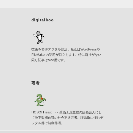
digitalboo
技術を習得デジタル部活。最近はWordPressや
FileMakerの話題が目立ちます。特に断りがない
限り記事はMac用です。
著者
HOSOI Hisato ･･･ 壁画工房主催の絵画芸人にし
て地下楽団首謀の社会不適応者。理系脳に憧れデ
ジタル部で熱血部活。