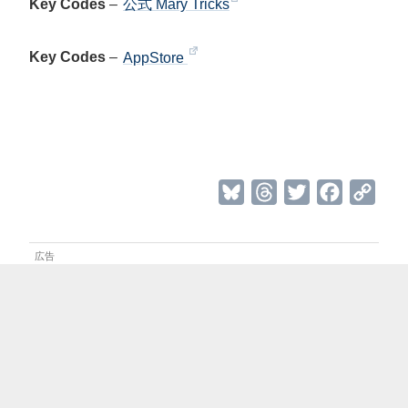
Key Codes
–
公式 Mary Tricks
Key Codes
–
AppStore
B
T
T
F
C
l
h
w
a
o
u
r
i
c
p
e
e
t
e
y
s
a
t
b
L
k
d
e
o
i
y
s
r
o
n
k
k