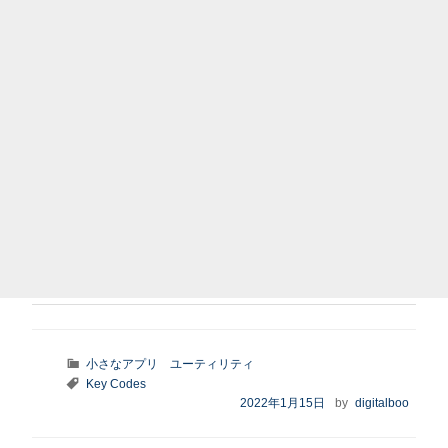
カ
小さなアプリ
ユーティリティ
テ
タ
Key Codes
ゴ
グ
投
2022年1月15日
by
digitalboo
リ
稿
ー
日: