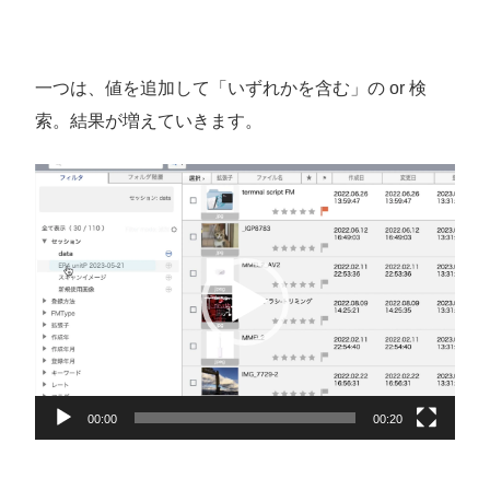
一つは、値を追加して「いずれかを含む」の or 検
索。結果が増えていきます。
動
画
プ
レ
ー
ヤ
ー
00:00
00:20