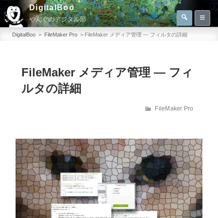
コ
DigitalBoo
検
ン
やんぐのデジタル部
索
検
テ
索:
DigitalBoo
>
FileMaker Pro
>
FileMaker メディア管理 — フィルタの詳細
ン
ツ
へ
FileMaker メディア管理 — フィ
ス
ルタの詳細
キ
ッ
カ
FileMaker Pro
テ
プ
ゴ
リ
ー