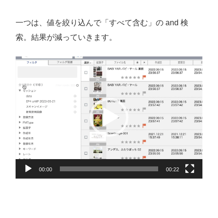
一つは、値を絞り込んで「すべて含む」の and 検
索。結果が減っていきます。
動
画
プ
レ
ー
ヤ
ー
00:00
00:22