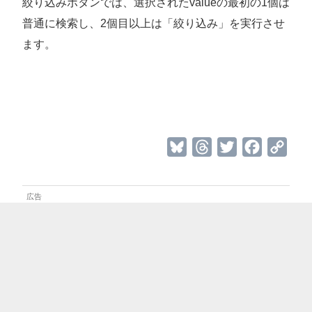
絞り込みボタンでは、選択されたvalueの最初の1個は
普通に検索し、2個目以上は「絞り込み」を実行させ
ます。
B
T
T
F
C
l
h
w
a
o
u
r
i
c
p
e
e
t
e
y
s
a
t
b
L
k
d
e
o
i
y
s
r
o
n
k
k