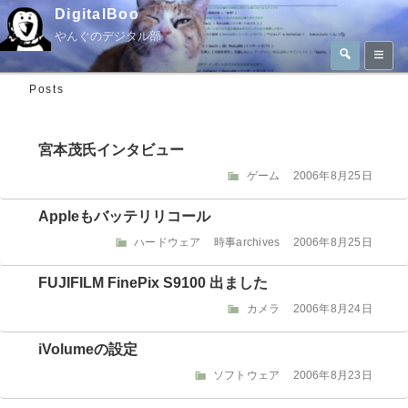
コ
DigitalBoo
ン
やんぐのデジタル部
検
テ
索
検
ン
索:
Posts
ツ
へ
宮本茂氏インタビュー
ス
キ
カ
投
ゲーム
2006年8月25日
テ
稿
ッ
ゴ
日:
Appleもバッテリリコール
プ
リ
カ
投
ハードウェア
時事archives
2006年8月25日
ー
テ
稿
ゴ
日:
FUJIFILM FinePix S9100 出ました
リ
カ
投
カメラ
2006年8月24日
ー
テ
稿
ゴ
日:
iVolumeの設定
リ
カ
投
ソフトウェア
2006年8月23日
ー
テ
稿