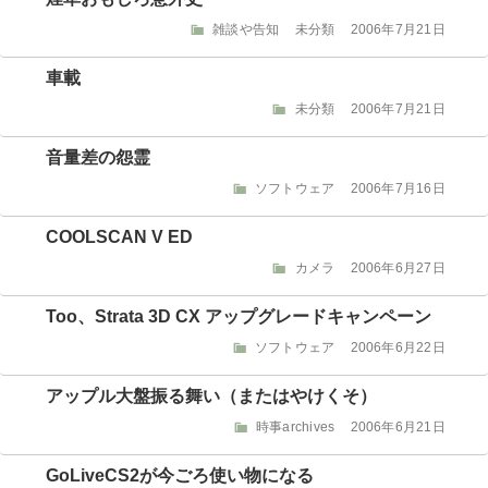
リ
カ
投
雑談や告知
未分類
2006年7月21日
ー
テ
稿
ゴ
日:
車載
リ
カ
投
未分類
2006年7月21日
ー
テ
稿
ゴ
日:
音量差の怨霊
リ
カ
投
ソフトウェア
2006年7月16日
ー
テ
稿
ゴ
日:
COOLSCAN V ED
リ
カ
投
カメラ
2006年6月27日
ー
テ
稿
ゴ
日:
Too、Strata 3D CX アップグレードキャンペーン
リ
カ
投
ソフトウェア
2006年6月22日
ー
テ
稿
ゴ
日:
アップル大盤振る舞い（またはやけくそ）
リ
カ
投
時事archives
2006年6月21日
ー
テ
稿
ゴ
日:
GoLiveCS2が今ごろ使い物になる