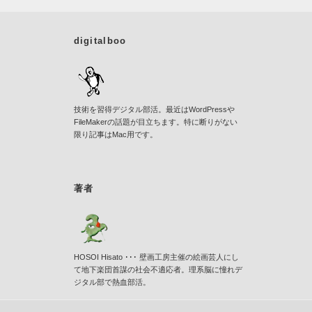
digitalboo
技術を習得デジタル部活。最近はWordPressや
FileMakerの話題が目立ちます。特に断りがない
限り記事はMac用です。
著者
HOSOI Hisato ･･･ 壁画工房主催の絵画芸人にし
て地下楽団首謀の社会不適応者。理系脳に憧れデ
ジタル部で熱血部活。