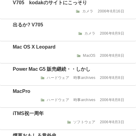
ゴ
日:
V705 kodakのサイトにこっそり
リ
カ
投
カメラ
2006年8月16日
ー
テ
稿
ゴ
日:
出るか? V705
リ
カ
投
カメラ
2006年8月9日
ー
テ
稿
ゴ
日:
Mac OS X Leopard
リ
カ
投
MacOS
2006年8月8日
ー
テ
稿
ゴ
日:
Power Mac G5 販売継続・・しかし
リ
カ
投
ハードウェア
時事archives
2006年8月8日
ー
テ
稿
ゴ
日:
MacPro
リ
カ
投
ハードウェア
時事archives
2006年8月8日
ー
テ
稿
ゴ
日:
iTMS祝一周年
リ
カ
投
ソフトウェア
2006年8月3日
ー
テ
稿
ゴ
日:
煙草おもしろ意外史