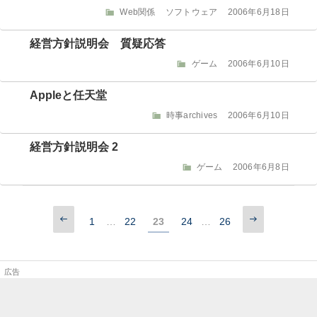
リ
カ
投
Web関係
ソフトウェア
2006年6月18日
ー
テ
稿
ゴ
日:
経営方針説明会 質疑応答
リ
カ
投
ゲーム
2006年6月10日
ー
テ
稿
ゴ
日:
Appleと任天堂
リ
カ
投
時事archives
2006年6月10日
ー
テ
稿
ゴ
日:
経営方針説明会 2
リ
カ
投
ゲーム
2006年6月8日
ー
テ
稿
ゴ
日:
リ
投
前
次
ー
固
固
固
固
固
…
…
1
22
23
24
26
の
の
稿
定
定
定
定
定
ペ
ペ
ー
ー
ペ
ペ
ペ
ペ
ペ
の
ジ
ジ
ー
ー
ー
ー
ー
ペ
ジ
ジ
ジ
ジ
ジ
ー