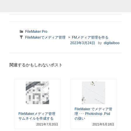
カ
FileMaker Pro
テ
Taxonomy:
FileMakerでメディア管理
>
FMメディア管理を作る
ゴ
series
投
2023年3月24日
by
digitalboo
リ
稿
ー
日:
関連するかもしれないポスト
FileMaker でメディア管
FileMakerメディア管理
理 ･･･ Photoshop .psd
サムネイルを作成する
の扱い
2021年7月20日
2021年5月18日