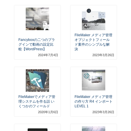
FileMaker メディア管理
Fancyboxの二つのプラ
オブジェクトフィール
グインで動画の設定比
ド案件のシンプルな解
較【WordPress】
決
2024年7月4日
2023年3月26日
FileMakerでメディア管
FileMaker メディア管理
理システムを作る話 い
の作り方 R4 インポート
くつかのフィールド
LEVEL 1
2020年1月6日
2023年3月26日