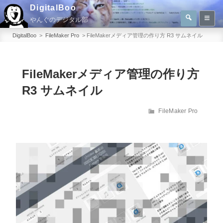
コ
DigitalBoo
検
ン
やんぐのデジタル部
索
検
テ
索:
DigitalBoo
>
FileMaker Pro
>
FileMakerメディア管理の作り方 R3 サムネイル
ン
ツ
へ
FileMakerメディア管理の作り方
ス
R3 サムネイル
キ
ッ
カ
FileMaker Pro
テ
プ
ゴ
リ
ー