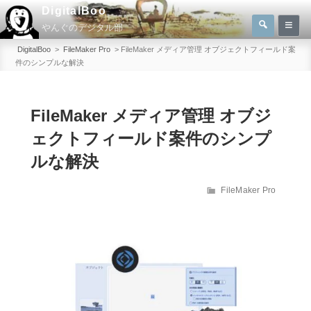
コ
DigitalBoo
検
ン
やんぐのデジタル部
索
検
テ
索:
DigitalBoo
>
FileMaker Pro
>
FileMaker メディア管理 オブジェクトフィールド案
ン
件のシンプルな解決
ツ
へ
FileMaker メディア管理 オブジ
ス
キ
ェクトフィールド案件のシンプ
ッ
ルな解決
プ
カ
FileMaker Pro
テ
ゴ
リ
ー