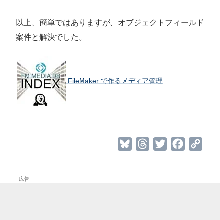
以上、簡単ではありますが、オブジェクトフィールド
案件と解決でした。
FileMaker で作るメディア管理
B
T
T
F
C
l
h
w
a
o
u
r
i
c
p
e
e
t
e
y
s
a
t
b
L
k
d
e
o
i