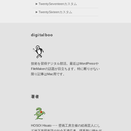
TwentySeventeenカスタム
TwentySixteenカスタム
digitalboo
技術を習得デジタル部活。最近はWordPressや
FileMakerの話題が目立ちます。特に断りがない
限り記事はMac用です。
著者
HOSOI Hisato ･･･ 壁画工房主催の絵画芸人にし
て地下楽団首謀の社会不適応者。理系脳に憧れデ