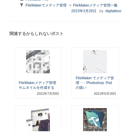
テ
Taxonomy:
FileMakerでメディア管理
>
FileMakerメディア管理一般
ゴ
series
投
2023年3月26日
by
digitalboo
リ
稿
ー
日:
関連するかもしれないポスト
FileMaker でメディア管
FileMakerメディア管理
理 ･･･ Photoshop .psd
サムネイルを作成する
の扱い
2021年7月20日
2021年5月18日