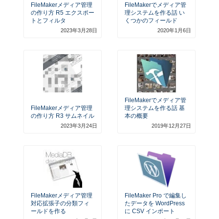
FileMakerメディア管理
FileMakerでメディア管
の作り方 R5 エクスポー
理システムを作る話 い
トとフィルタ
くつかのフィールド
2023年3月28日
2020年1月6日
FileMakerでメディア管
FileMakerメディア管理
理システムを作る話 基
の作り方 R3 サムネイル
本の概要
2023年3月24日
2019年12月27日
FileMakerメディア管理
FileMaker Pro で編集し
対応拡張子の分類フィ
たデータを WordPress
ールドを作る
に CSV インポート