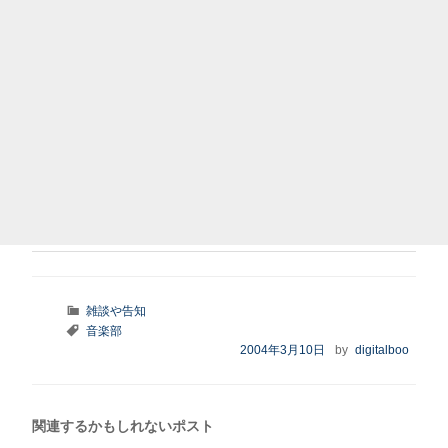
カ
雑談や告知
テ
タ
音楽部
ゴ
グ
投
2004年3月10日
by
digitalboo
リ
稿
ー
日:
関連するかもしれないポスト