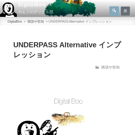
コ
DigitalBoo
検
ン
やんぐのデジタル部
索
検
テ
索:
DigitalBoo
>
雑談や告知
>
UNDERPASS Alternative インプレッション
ン
ツ
へ
UNDERPASS Alternative インプ
ス
レッション
キ
ッ
カ
雑談や告知
テ
プ
ゴ
リ
ー