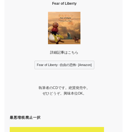
Fear of Liberty
詳細記事はこちら
Fear of Liberty -自由の恐怖- [Amazon]
執筆者のCDです。絶賛発売中。
ぜひどうぞ。興味本位OK。
最悪増税廃止一択