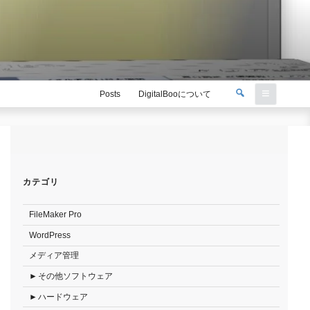
検
Posts
DigitalBooについて
索
検
索:
カテゴリ
FileMaker Pro
WordPress
メディア管理
その他ソフトウェア
ハードウェア