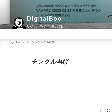
コ
ン
テ
DigitalBoo
ン
やんぐのデジタル部
ツ
へ
ス
DigitalBoo
>
ゲーム
>
チンクル再び
キ
ッ
チンクル再び
プ