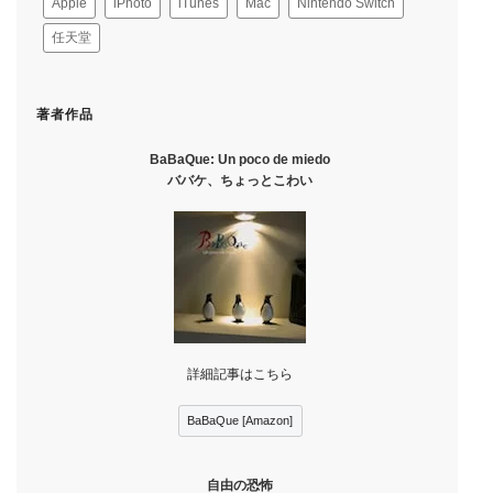
Apple
iPhoto
iTunes
Mac
Nintendo Switch
任天堂
著者作品
BaBaQue: Un poco de miedo
ババケ、ちょっとこわい
詳細記事はこちら
BaBaQue [Amazon]
自由の恐怖