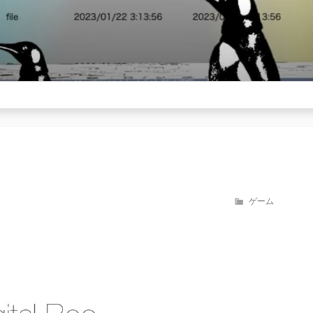
カ
ゲーム
テ
ゴ
リ
ー