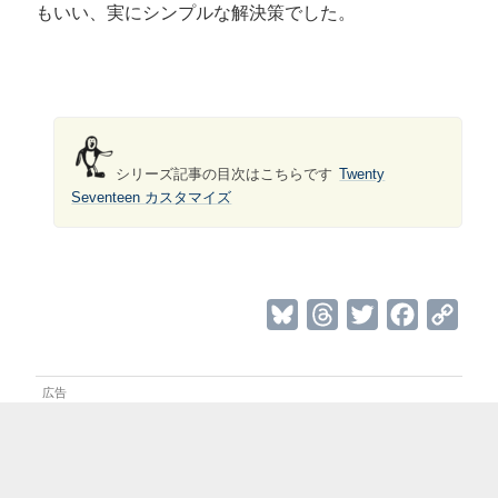
もいい、実にシンプルな解決策でした。
シリーズ記事の目次はこちらです
Twenty
Seventeen カスタマイズ
B
T
T
F
C
l
h
w
a
o
u
r
i
c
p
e
e
t
e
y
s
a
t
b
L
k
d
e
o
i