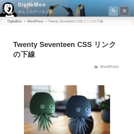
コ
DigitalBoo
検
ン
やんぐのデジタル部
索
検
テ
索:
DigitalBoo
>
WordPress
>
Twenty Seventeen CSS リンクの下線
ン
ツ
へ
Twenty Seventeen CSS リンク
ス
の下線
キ
ッ
カ
WordPress
テ
プ
ゴ
リ
ー