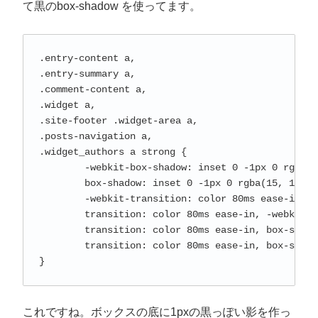
て黒のbox-shadow を使ってます。
.entry-content a,

.entry-summary a,

.comment-content a,

.widget a,

.site-footer .widget-area a,

.posts-navigation a,

.widget_authors a strong {

	-webkit-box-shadow: inset 0 -1px 0 rgba(15, 15, 15, 1);

	box-shadow: inset 0 -1px 0 rgba(15, 15, 15, 1);

	-webkit-transition: color 80ms ease-in, -webkit-box-shadow 130ms ease-in-out;

	transition: color 80ms ease-in, -webkit-box-shadow 130ms ease-in-out;

	transition: color 80ms ease-in, box-shadow 130ms ease-in-out;

	transition: color 80ms ease-in, box-shadow 130ms ease-in-out, -webkit-box-shadow 130ms ease-in-out;

}
これですね。ボックスの底に1pxの黒っぽい影を作っ