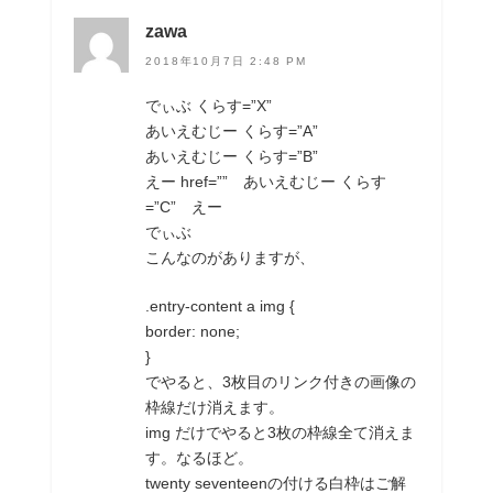
zawa
2018年10月7日 2:48 PM
でぃぶ くらす=”X”
あいえむじー くらす=”A”
あいえむじー くらす=”B”
えー href=”” あいえむじー くらす
=”C” えー
でぃぶ
こんなのがありますが、
.entry-content a img {
border: none;
}
でやると、3枚目のリンク付きの画像の
枠線だけ消えます。
img だけでやると3枚の枠線全て消えま
す。なるほど。
twenty seventeenの付ける白枠はご解