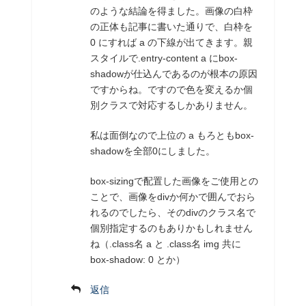
のような結論を得ました。画像の白枠
の正体も記事に書いた通りで、白枠を
0 にすれば a の下線が出てきます。親
スタイルで.entry-content a にbox-
shadowが仕込んであるのが根本の原因
ですからね。ですので色を変えるか個
別クラスで対応するしかありません。
私は面倒なので上位の a もろともbox-
shadowを全部0にしました。
box-sizingで配置した画像をご使用との
ことで、画像をdivか何かで囲んでおら
れるのでしたら、そのdivのクラス名で
個別指定するのもありかもしれません
ね（.class名 a と .class名 img 共に
box-shadow: 0 とか）
返信