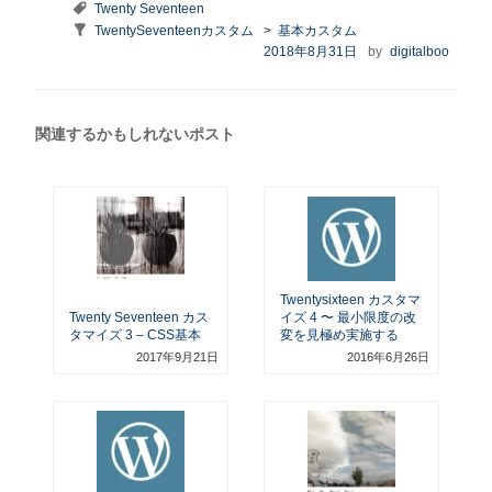
テ
タ
Twenty Seventeen
ゴ
グ
Taxonomy:
TwentySeventeenカスタム
>
基本カスタム
リ
series
投
2018年8月31日
by
digitalboo
ー
稿
日:
関連するかもしれないポスト
Twentysixteen カスタマ
Twenty Seventeen カス
イズ 4 〜 最小限度の改
タマイズ 3 – CSS基本
変を見極め実施する
2017年9月21日
2016年6月26日