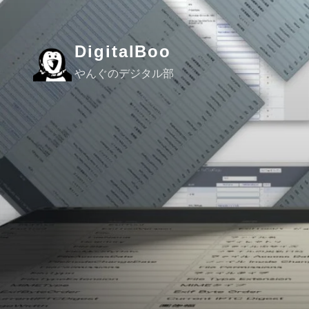
コ
ン
テ
DigitalBoo
ン
やんぐのデジタル部
ツ
へ
ス
キ
ッ
プ