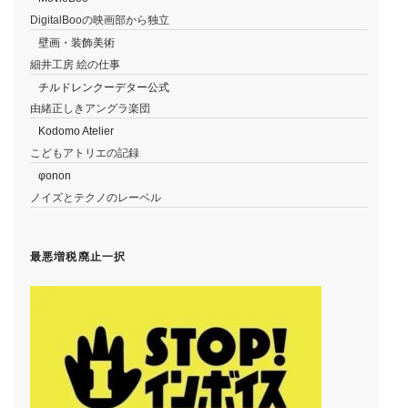
DigitalBooの映画部から独立
壁画・装飾美術
細井工房 絵の仕事
チルドレンクーデター公式
由緒正しきアングラ楽団
Kodomo Atelier
こどもアトリエの記録
φonon
ノイズとテクノのレーベル
最悪増税廃止一択