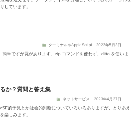
ゴ
日:
たりしています。
リ
ー
カ
投
ターミナルやAppleScript
2023年5月3日
テ
稿
簡単ですが罠があります。zip コマンドを使わず、ditto を使いま
ゴ
日:
リ
ー
が来るか？質問と答え集
カ
投
ネットサービス
2023年4月27日
テ
稿
題とかSF的予見とか社会的判断についていろいろありますが、とりあえ
ゴ
日:
を楽しみます。
リ
ー