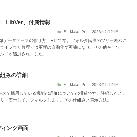
ー
ー、LibVer、付属情報
カ
投
FileMaker Pro
2023年6月24日
テ
稿
r 画像データベースの作り方、R11です。フォルダ階層のツリー表示に
ゴ
日:
ライブラリ管理では更新の自動化が可能になり、その他キーワー
リ
ルドが追加されました。
ー
 仕組みの詳細
カ
投
FileMaker Pro
2023年6月24日
テ
稿
ータベースで採用している機能の詳細についての投稿です。登録したメデ
ゴ
日:
リー表示して、フィルタします。その仕組みと表示方法。
リ
ー
ローディング画面