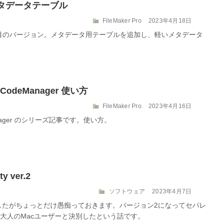
 メタデータテーブル
カ
投
FileMaker Pro
2023年4月18日
テ
稿
、8個目のバージョン。メタデータ用テーブルを追加し、軽いメタデータ
ゴ
日:
リ
ー
odeManager 使い方
カ
投
FileMaker Pro
2023年4月16日
テ
稿
ager のシリーズ記事です。使い方。
ゴ
日:
リ
ー
ver.2
カ
投
ソフトウェア
2023年4月7日
テ
稿
ていましたがちょっとだけ愚痴っておきます。バージョン2になってセパレ
ゴ
日:
大人のMacユーザーと決別したという話です。
リ