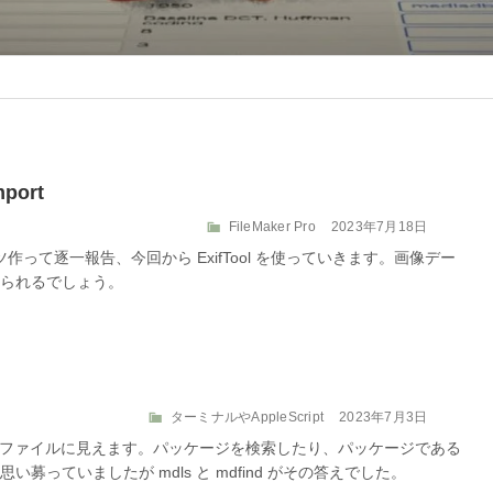
port
カ
投
FileMaker Pro
2023年7月18日
テ
稿
コツ作って逐一報告、今回から ExifTool を使っていきます。画像デー
ゴ
日:
られるでしょう。
リ
ー
カ
投
ターミナルやAppleScript
2023年7月3日
テ
稿
ではファイルに見えます。パッケージを検索したり、パッケージである
ゴ
日:
っていましたが mdls と mdfind がその答えでした。
リ