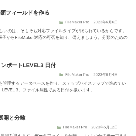
の分類フィールドを作る
カ
投
FileMaker Pro
2023年6月6日
テ
稿
るのが難しいのは、そもそも対応ファイルタイプが限られているからです。
ゴ
日:
子からFileMaker対応の可否を知り、備えましょう。分類のための
リ
ー
インポートLEVEL3 日付
カ
投
FileMaker Pro
2023年6月4日
テ
稿
のメディアを管理するデータベースを作り、ステップバイステップで進めてい
ゴ
日:
 LEVEL 3、ファイル属性である日付を扱います。
リ
ー
新展開と分離
カ
投
FileMaker Pro
2023年5月12日
テ
稿
R9、新展開を迎えます。データファイルを分離し、いくつかのテーブルを