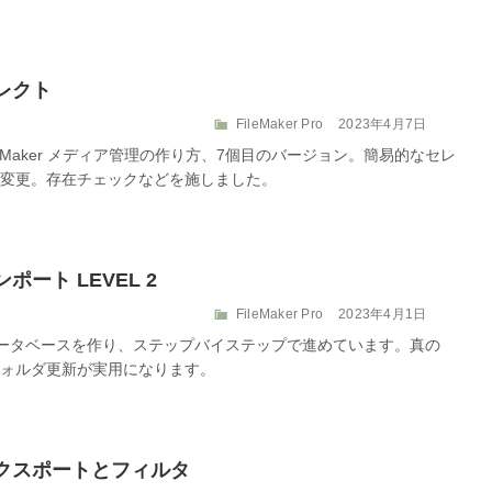
ー
セレクト
カ
投
FileMaker Pro
2023年4月7日
テ
稿
eMaker メディア管理の作り方、7個目のバージョン。簡易的なセレ
ゴ
日:
変更。存在チェックなどを施しました。
リ
ー
ンポート LEVEL 2
カ
投
FileMaker Pro
2023年4月1日
テ
稿
管理するデータベースを作り、ステップバイステップで進めています。真の
ゴ
日:
ォルダ更新が実用になります。
リ
ー
 エクスポートとフィルタ