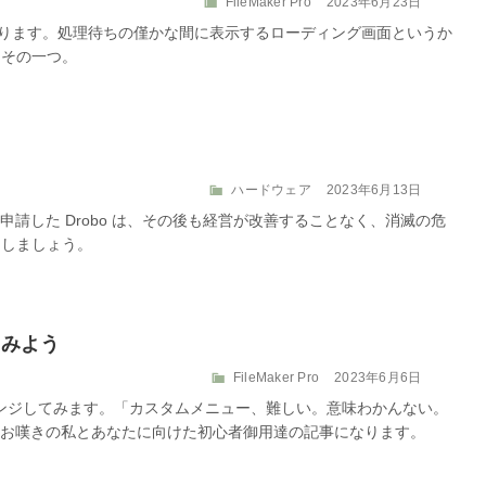
カ
投
FileMaker Pro
2023年6月23日
テ
稿
小技があります。処理待ちの僅かな間に表示するローディング画面というか
ゴ
日:
もその一つ。
リ
ー
カ
投
ハードウェア
2023年6月13日
テ
稿
を申請した Drobo は、その後も経営が改善することなく、消滅の危
ゴ
日:
うしましょう。
リ
ー
てみよう
カ
投
FileMaker Pro
2023年6月6日
テ
稿
チャレンジしてみます。「カスタムメニュー、難しい。意味わかんない。
ゴ
日:
お嘆きの私とあなたに向けた初心者御用達の記事になります。
リ
ー