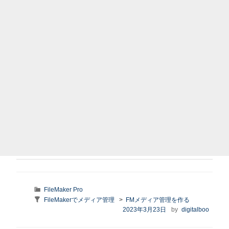
カ
FileMaker Pro
テ
Taxonomy:
FileMakerでメディア管理
>
FMメディア管理を作る
ゴ
series
投
2023年3月23日
by
digitalboo
リ
稿
ー
日: