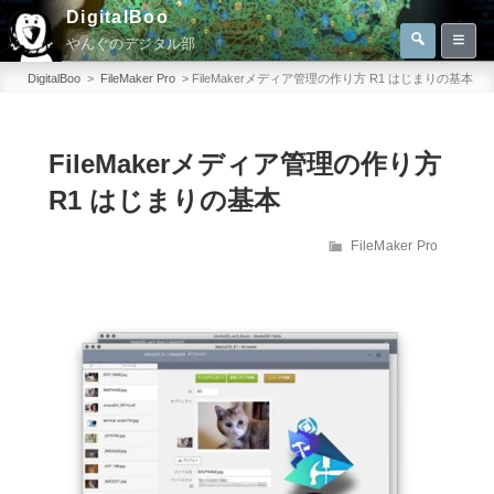
コ
DigitalBoo
検
ン
やんぐのデジタル部
索
検
テ
索:
DigitalBoo
>
FileMaker Pro
>
FileMakerメディア管理の作り方 R1 はじまりの基本
ン
ツ
へ
FileMakerメディア管理の作り方
ス
R1 はじまりの基本
キ
ッ
カ
FileMaker Pro
テ
プ
ゴ
リ
ー