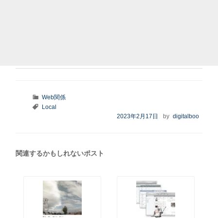
カ
Web関係
テ
タ
Local
ゴ
グ
投
2023年2月17日
by
digitalboo
リ
稿
ー
日:
関連するかもしれないポスト