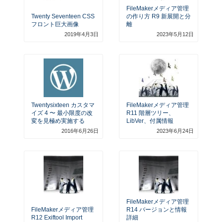
FileMakerメディア管理
Twenty Seventeen CSS
の作り方 R9 新展開と分
フロント巨大画像
離
2019年4月3日
2023年5月12日
Twentysixteen カスタマ
FileMakerメディア管理
イズ 4 〜 最小限度の改
R11 階層ツリー、
変を見極め実施する
LibVer、付属情報
2016年6月26日
2023年6月24日
FileMakerメディア管理
FileMakerメディア管理
R14 バージョンと情報
R12 Exiftool Import
詳細