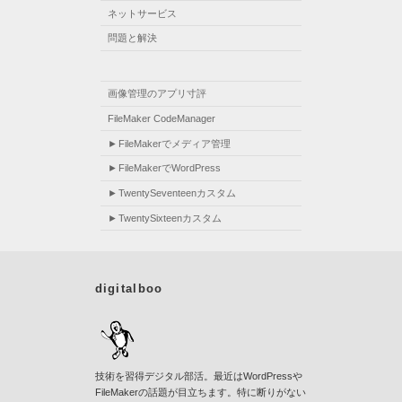
ネットサービス
問題と解決
画像管理のアプリ寸評
FileMaker CodeManager
FileMakerでメディア管理
FileMakerでWordPress
TwentySeventeenカスタム
TwentySixteenカスタム
digitalboo
技術を習得デジタル部活。最近はWordPressや
FileMakerの話題が目立ちます。特に断りがない