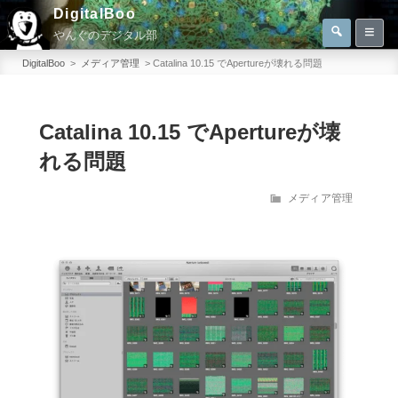
コ
DigitalBoo
検
ン
やんぐのデジタル部
索
検
テ
索:
DigitalBoo
>
メディア管理
>
Catalina 10.15 でApertureが壊れる問題
ン
ツ
へ
Catalina 10.15 でApertureが壊
ス
れる問題
キ
ッ
カ
メディア管理
テ
プ
ゴ
リ
ー