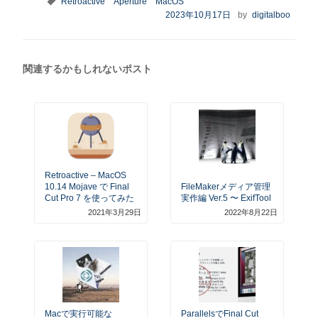
Retroactive
Aperture
MacOS
ゴ
グ
投
2023年10月17日
by
digitalboo
リ
稿
ー
日:
関連するかもしれないポスト
Retroactive – MacOS
10.14 Mojave で Final
FileMakerメディア管理
Cut Pro 7 を使ってみた
実作編 Ver.5 〜 ExifTool
2021年3月29日
2022年8月22日
Macで実行可能な
ParallelsでFinal Cut