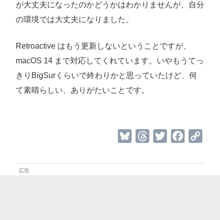
が大丈夫になったのかどうかはわかりませんが、自分
の環境では大丈夫になりました。
Retroactive はもう更新しないということですが、
macOS 14 まで対応してくれています。いやもうてっ
きりBigSurくらいで終わりかと思っていたけど、何
て素晴らしい、ありがたいことです。
B
T
T
F
C
l
h
w
a
o
u
r
i
c
p
e
e
t
e
y
s
a
t
b
L
k
d
e
o
i
y
s
r
o
n