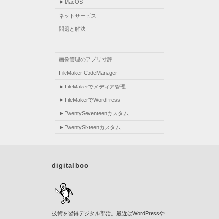
MacOS
ネットサービス
問題と解決
画像管理のアプリ寸評
FileMaker CodeManager
FileMakerでメディア管理
FileMakerでWordPress
TwentySeventeenカスタム
TwentySixteenカスタム
digitalboo
技術を習得デジタル部活。最近はWordPressや