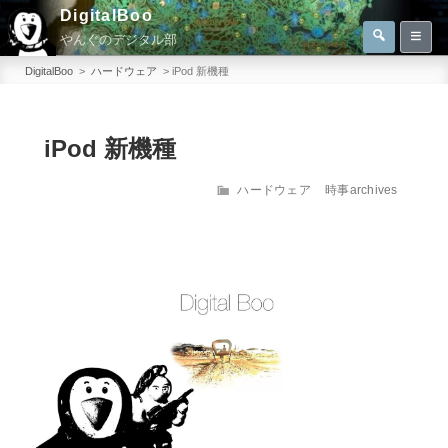
コ
DigitalBoo
検
ン
やんぐのデジタル部
索
検
テ
索:
DigitalBoo
>
ハードウェア
>
iPod 新機種
ン
ツ
へ
iPod 新機種
ス
カ
ハードウェア
時事archives
キ
テ
ッ
ゴ
プ
リ
ー