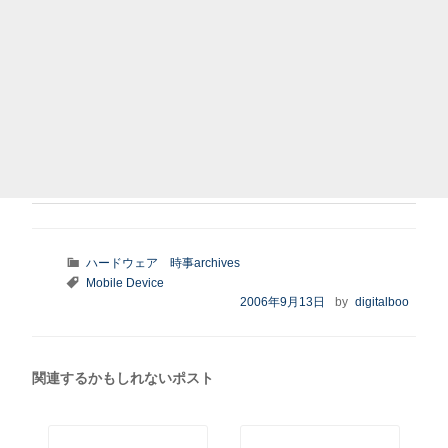
カ
ハードウェア
時事archives
テ
タ
Mobile Device
ゴ
グ
投
2006年9月13日
by
digitalboo
リ
稿
ー
日:
関連するかもしれないポスト