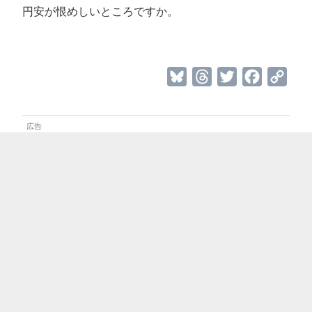
円安が恨めしいところですか。
B
T
T
F
C
l
h
w
a
o
u
r
i
c
p
e
e
t
e
y
s
a
t
b
L
k
d
e
o
i
y
s
r
o
n
k
k