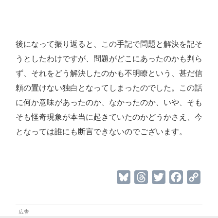
後になって振り返ると、この手記で問題と解決を記そ
うとしたわけですが、問題がどこにあったのかも判ら
ず、それをどう解決したのかも不明瞭という、甚だ信
頼の置けない独白となってしまったのでした。この話
に何か意味があったのか、なかったのか、いや、そも
そも怪奇現象が本当に起きていたのかどうかさえ、今
となっては誰にも断言できないのでございます。
B
T
T
F
C
l
h
w
a
o
u
r
i
c
p
e
e
t
e
y