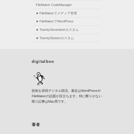
FileMaker CodeManager
FileMakerでメディア管理
FileMakerでWordPress
TwentySeventeenカスタム
TwentySixteenカスタム
digitalboo
技術を習得デジタル部活。最近はWordPressや
FileMakerの話題が目立ちます。特に断りがない
限り記事はMac用です。
著者