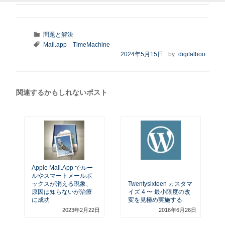
カ
問題と解決
テ
タ
Mail.app
TimeMachine
ゴ
グ
投
2024年5月15日
by
digitalboo
リ
稿
ー
日:
関連するかもしれないポスト
Apple Mail.app でルー
ルやスマートメールボ
ックスが消える現象、
Twentysixteen カスタマ
原因は知らないが治療
イズ 4 〜 最小限度の改
に成功
変を見極め実施する
2023年2月22日
2016年6月26日