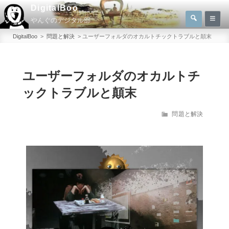
コ
DigitalBoo
検
ン
やんぐのデジタル部
索
検
テ
索:
DigitalBoo
>
問題と解決
>
ユーザーフォルダのオカルトチックトラブルと顛末
ン
ツ
へ
ユーザーフォルダのオカルトチ
ス
ックトラブルと顛末
キ
ッ
カ
問題と解決
テ
プ
ゴ
リ
ー