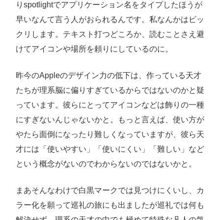
りspotlightでアプリケーション名をタイプしたほうが
早いなんて言う人がおられるんです。私なんかはビッ
クリします。テキスト打つどころか、読むことさえ避
けてアイコンや場所を頼りにしているのに。
昨今のAppleのデザイン力の低下は、作っている天才
たちが理系脳に偏りすぎているからではないのかと疑
っています。彼らにとってアイコンなどは飾りの一種
にすぎないんじゃないかと。もっと言えば、使い方が
やたら面倒になったり難しくなっていますが、彼ら天
才には「使いやすい」「使いにくい」「難しい」など
という概念がないのでわからないのではないかと。
まあそんなわけで白黒マークでは見つけにくいし、カ
ラー化を願って巡礼の旅にも出ましたが巡礼では何も
解決せず、理系の天才の中でも極めて特殊な凡人の気