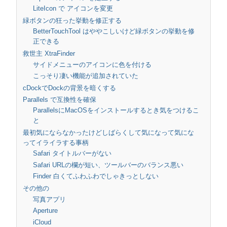
LiteIcon で アイコンを変更
緑ボタンの狂った挙動を修正する
BetterTouchTool はややこしいけど緑ボタンの挙動を修
正できる
救世主 XtraFinder
サイドメニューのアイコンに色を付ける
こっそり凄い機能が追加されていた
cDockでDockの背景を暗くする
Parallels で互換性を確保
ParallelsにMacOSをインストールするとき気をつけるこ
と
最初気にならなかったけどしばらくして気になって気にな
ってイライラする事柄
Safari タイトルバーがない
Safari URLの欄が短い、ツールバーのバランス悪い
Finder 白くてふわふわでしゃきっとしない
その他の
写真アプリ
Aperture
iCloud