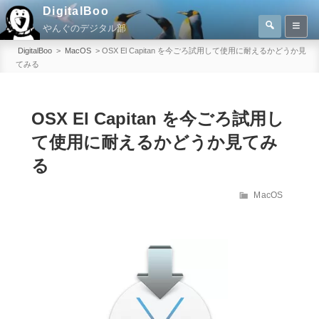
コ
DigitalBoo
検
ン
やんぐのデジタル部
索
検
テ
索:
DigitalBoo
>
MacOS
>
OSX El Capitan を今ごろ試用して使用に耐えるかどうか見
ン
てみる
ツ
へ
OSX El Capitan を今ごろ試用し
ス
キ
て使用に耐えるかどうか見てみ
ッ
る
プ
カ
MacOS
テ
ゴ
リ
ー