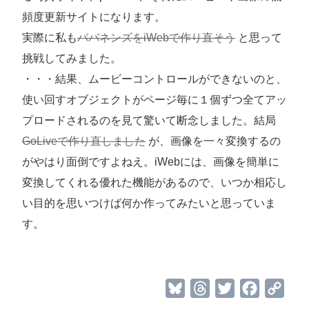
頻度更新サイトになります。
実際に私も
ババネンズをiWebで作り直そう
と思って
挑戦してみました。
・・・結果、ムービーコントロールができないのと、
使い回すオブジェクトがページ毎に１個ずつ全てアッ
プロードされるのを見て驚いて断念しました。結局
GoLiveで作り直しました
が、画像を一々変換するの
がやはり面倒ですよねえ。iWebには、画像を簡単に
変換してくれる優れた機能があるので、いつか相応し
い目的を思いつけば何か作ってみたいと思っていま
す。
B
T
T
F
C
l
h
w
a
o