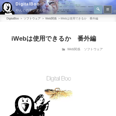
コ
DigitalBoo
検
ン
やんぐのデジタル部
索
検
テ
索:
DigitalBoo
>
ソフトウェア
>
Web関係
>
iWebは使用できるか 番外編
ン
ツ
へ
iWebは使用できるか 番外編
ス
カ
Web関係
ソフトウェア
キ
テ
ッ
ゴ
プ
リ
ー