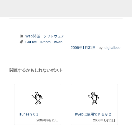
カ
Web関係
ソフトウェア
テ
タ
GoLive
iPhoto
iWeb
ゴ
グ
投
2006年1月31日
by
digitalboo
リ
稿
ー
日:
関連するかもしれないポスト
ITunes 9.0.1
IWebは使用できるか 2
2009年9月23日
2006年1月31日