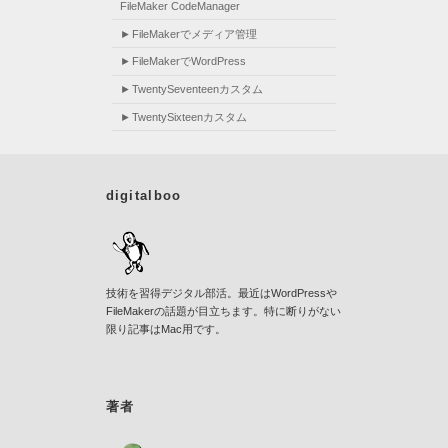
FileMaker CodeManager
FileMakerでメディア管理
FileMakerでWordPress
TwentySeventeenカスタム
TwentySixteenカスタム
digitalboo
技術を習得デジタル部活。最近はWordPressや
FileMakerの話題が目立ちます。特に断りがない
限り記事はMac用です。
著者