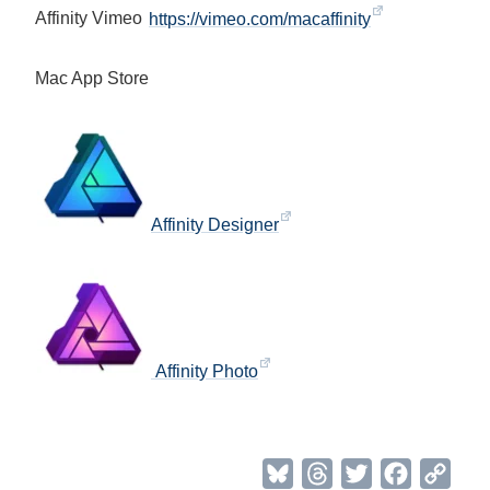
Affinity Vimeo
https://vimeo.com/macaffinity
Mac App Store
Affinity Designer
Affinity Photo
B
T
T
F
C