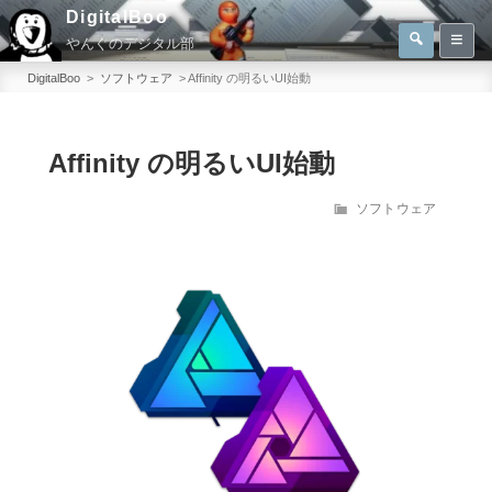
コ
DigitalBoo
検
ン
やんぐのデジタル部
索
検
テ
索:
DigitalBoo
>
ソフトウェア
>
Affinity の明るいUI始動
ン
ツ
へ
Affinity の明るいUI始動
ス
カ
ソフトウェア
キ
テ
ッ
ゴ
プ
リ
ー