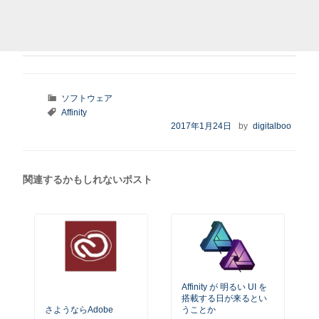
カ
ソフトウェア
テ
タ
Affinity
ゴ
グ
投
2017年1月24日
by
digitalboo
リ
稿
ー
日:
関連するかもしれないポスト
Affinity が 明るい UI を
搭載する日が来るとい
さようならAdobe
うことか